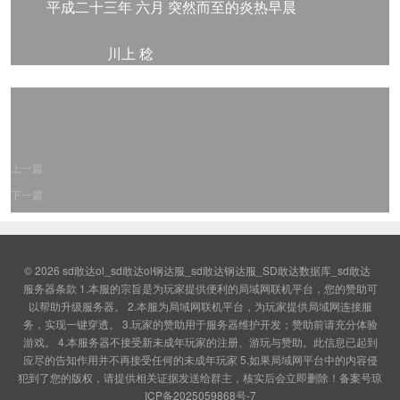
平成二十三年 六月 突然而至的炎热早晨
川上 稔
上一篇
新手指南
下一篇
下载
© 2026
sd敢达ol_sd敢达ol钢达服_sd敢达钢达服_SD敢达数据库_sd敢达
服务器条款 1.本服的宗旨是为玩家提供便利的局域网联机平台，您的赞助可
以帮助升级服务器。 2.本服为局域网联机平台，为玩家提供局域网连接服
务，实现一键穿透。 3.玩家的赞助用于服务器维护开发；赞助前请充分体验
游戏。 4.本服务器不接受新未成年玩家的注册、游玩与赞助。此信息已起到
应尽的告知作用并不再接受任何的未成年玩家 5.如果局域网平台中的内容侵
犯到了您的版权，请提供相关证据发送给群主，核实后会立即删除！
备案号琼
ICP备2025059868号-7