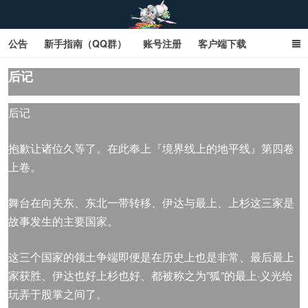
公告
新手指南（QQ群）
账号注册
客户端下载
SD钢达服数据库（网页版）
SD钢达服数据库（石墨版）
后记
网页商城文字版
sd敢达ol_sd敢达ol钢达服_sd敢达钢达服_SD敢达数据库
后记
_sd敢达
抱歉让诸位久等了。在此奉上『境界线上的地平线』第四卷
上卷。
舞台在向关东、东北一带转移、伊达与最上、上杉这三家是
故事发生的主要国家。
这三个国家的领土争端即便是在历史上也是非常、最后最上
家获胜、伊达也好上杉也好、都被称之为”狐”的最上·义光给
玩弄于股掌之间了。