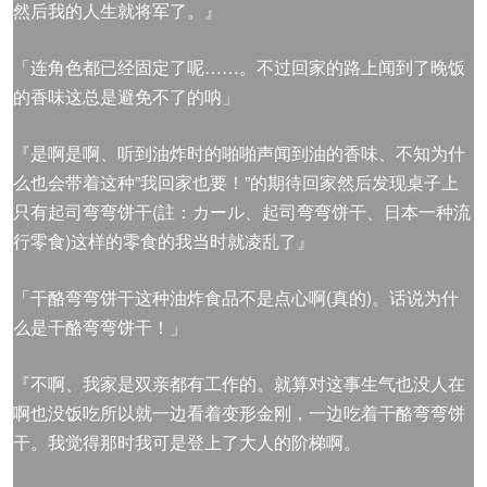
然后我的人生就将军了。』
「连角色都已经固定了呢……。不过回家的路上闻到了晚饭
的香味这总是避免不了的呐」
『是啊是啊、听到油炸时的啪啪声闻到油的香味、不知为什
么也会带着这种”我回家也要！”的期待回家然后发现桌子上
只有起司弯弯饼干(註：カール、起司弯弯饼干、日本一种流
行零食)这样的零食的我当时就凌乱了』
「干酪弯弯饼干这种油炸食品不是点心啊(真的)。话说为什
么是干酪弯弯饼干！」
『不啊、我家是双亲都有工作的。就算对这事生气也没人在
啊也没饭吃所以就一边看着变形金刚，一边吃着干酪弯弯饼
干。我觉得那时我可是登上了大人的阶梯啊。