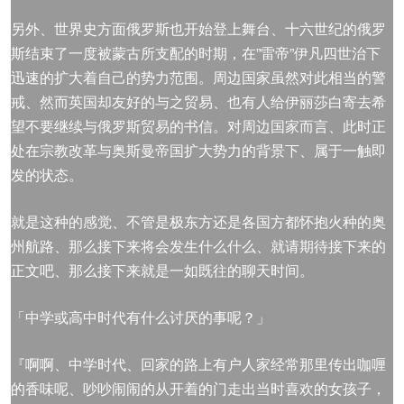
另外、世界史方面俄罗斯也开始登上舞台、十六世纪的俄罗
斯结束了一度被蒙古所支配的时期，在”雷帝”伊凡四世治下
迅速的扩大着自己的势力范围。周边国家虽然对此相当的警
戒、然而英国却友好的与之贸易、也有人给伊丽莎白寄去希
望不要继续与俄罗斯贸易的书信。对周边国家而言、此时正
处在宗教改革与奥斯曼帝国扩大势力的背景下、属于一触即
发的状态。
就是这种的感觉、不管是极东方还是各国方都怀抱火种的奥
州航路、那么接下来将会发生什么什么、就请期待接下来的
正文吧、那么接下来就是一如既往的聊天时间。
「中学或高中时代有什么讨厌的事呢？」
『啊啊、中学时代、回家的路上有户人家经常那里传出咖喱
的香味呢、吵吵闹闹的从开着的门走出当时喜欢的女孩子，