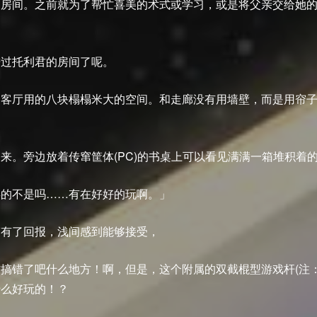
的房间。之前就为了帮忙喜美的术式或学习，或是将父亲交给她
。
进过托利君的房间了呢。
客厅用的八块榻榻米大的空间。和走廊没有用墙壁，而是用帘子
。
来。旁边放着传窜筐体(PC)的书桌上可以看见满满一箱堆积着
毒的不是吗……有在好好的玩啊。」
劳有了回报，浅间感到能够接受，
搞错了吧什么地方！啊，但是，这个附属的双截棍型游戏杆(注：
什么好玩的！？