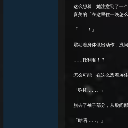
这么想着，她注意到了一
喜美的「在这里住一晚怎
「——！」
震动着身体做出动作，浅
……托利君！？
怎么可能，在这么想着屏
「弥托……。」
脱去了袖子部分，从股间
「咕唔……。」