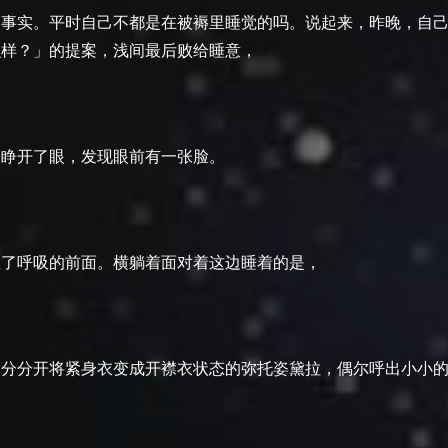
个事实。平时自己不都是在被褥里睡觉的吗。说起来，昨晚，自
么样？」的提案，浅间最后败给睡意，
间睁开了眼，发现眼前有一张脸。
住了呼吸的前面。横躺着面对着这边睡着的是，
部分分开将紧身衣变成开襟衣状态的弥托姿黛拉，偶尔呼出小小