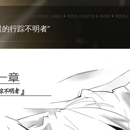
达服_sd敢达钢达服_SD敢达数据库_sd敢达
境界线上的地平线
第四卷
第四卷上
>
>
>
晨的行踪不明者”