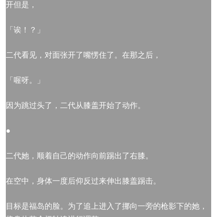
开但是，
「诶！？」
二代看见，对面张开了嘴愣住了。在那之后，
「喔呀。」
因为跳过头了，二代从膝盖开始了动作。
●
二代她，顺着自己的动作向前踢出了右膝。
在空中，身体一度后仰反过来伸出膝盖踢击。
目标是福岛的脸。为了追上进入了挪向一旁的枪影下的她，