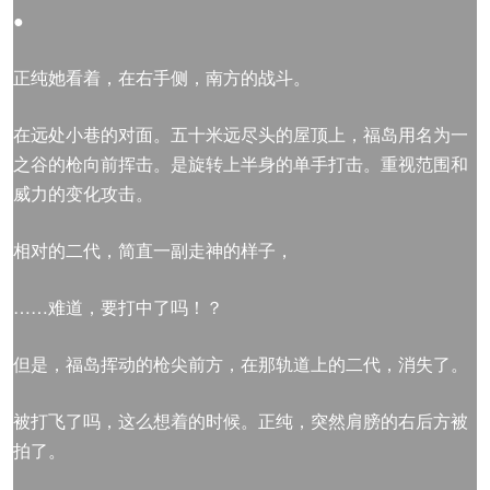
●
正纯她看着，在右手侧，南方的战斗。
在远处小巷的对面。五十米远尽头的屋顶上，福岛用名为一
之谷的枪向前挥击。是旋转上半身的单手打击。重视范围和
威力的变化攻击。
相对的二代，简直一副走神的样子，
……难道，要打中了吗！？
但是，福岛挥动的枪尖前方，在那轨道上的二代，消失了。
被打飞了吗，这么想着的时候。正纯，突然肩膀的右后方被
拍了。