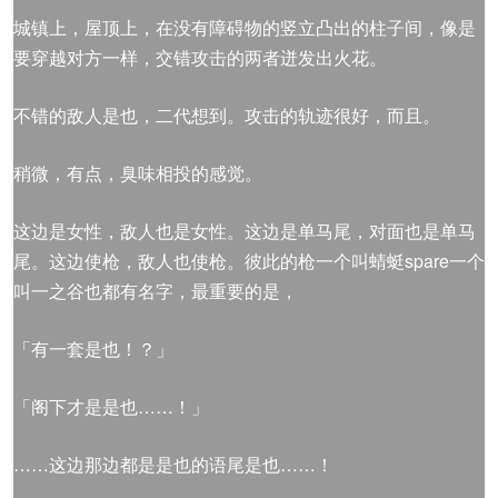
城镇上，屋顶上，在没有障碍物的竖立凸出的柱子间，像是
要穿越对方一样，交错攻击的两者迸发出火花。
不错的敌人是也，二代想到。攻击的轨迹很好，而且。
稍微，有点，臭味相投的感觉。
这边是女性，敌人也是女性。这边是单马尾，对面也是单马
尾。这边使枪，敌人也使枪。彼此的枪一个叫蜻蜓spare一个
叫一之谷也都有名字，最重要的是，
「有一套是也！？」
「阁下才是是也……！」
……这边那边都是是也的语尾是也……！