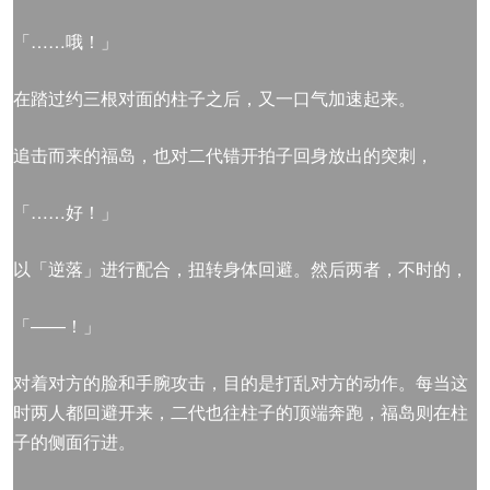
「……哦！」
在踏过约三根对面的柱子之后，又一口气加速起来。
追击而来的福岛，也对二代错开拍子回身放出的突刺，
「……好！」
以「逆落」进行配合，扭转身体回避。然后两者，不时的，
「——！」
对着对方的脸和手腕攻击，目的是打乱对方的动作。每当这
时两人都回避开来，二代也往柱子的顶端奔跑，福岛则在柱
子的侧面行进。