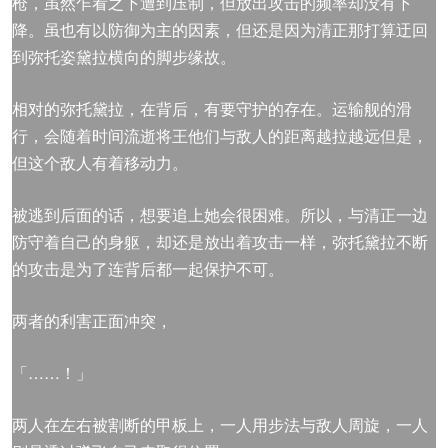
枪，虽然乍看之下遭到压制，但放出攻击的频率却没有下
降。虽也有以防御为主的因素，但还是因为清正那打算迂回
到弥托姿黛拉横向的脚步缘故。
相对的弥托黛拉，在背后，有要守护的存在。运输舰的滑
行，会随着时间流逝将王他们与敌人的距离越拉越远但是，
但这个敌人有着移动力。
被逃到后面的话，想要追上她会很困难。所以，与清正一边
防守着自己的身躯，却还是放出着攻击一样，弥托黛拉不断
的攻击是为了连背后都一起保护不可。
两者的利害正面冲突，
「……！」
两人在左右被割断的甲板上，一人用步法与敌人周旋，一人