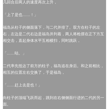
几回合后两人的速度再次上升，
「上了是也……！」
福岛从柱子的侧面落下，与二代并排了。双方在柱子的左
右，左边是二代右边是福岛并列着，两人将枪摆在正下方互
相交击，直起身体水平互相横扫，同时跳跃，
「……咕。」
二代率先抵达了前方的柱子，福岛追在身后。和之前相比，
相互的位置左右交换了，于是福岛，
「……赶上去是也！」
向柱子的顶端飞跃而起，跳到在右侧侧面行进的二代的另一
面。