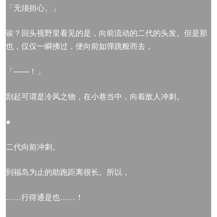
「无须担心。」
诶？回头视野里看见的是，向前流动的二代的头发。但是那
也，仅仅一瞬拂过，便向前如弹跳般而去，
「——！」
刮起可谓是冷风之物，在小巷当中，向着敌人冲刺。
●
二代向前冲刺。
到福岛为止的助跑距离很长。所以，
……行得通是也……！