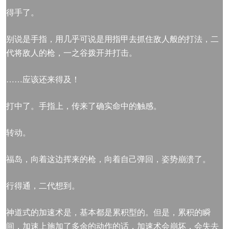
得手了。
别说是手指，用几乎可说是用指甲去抓住敌人般的打法，二
代将敌人的枪，一之谷拨开并打击。
……应该还来得及！
打中了。手指上，传来了确实命中的触感。
转动。
福岛，向着这边挥来的枪，向着自己弹回，姿势崩溃了。
行得通，二代想到。
神道式的加速术是，基本都是累积型的。但是，累积的瞬
间，加速上施加了多余的动作的话，加速术会崩坏，会失去