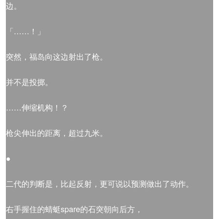
边。
「……！」
突然，福岛向这边射出了枪。
并不是投掷。
……伸缩机构！？
枪尖伸出的距离，超过九米。
●
二代的判断是，比起反射，更可说以预测做出了动作。
右手握住的蜻蜓spare的石突朝向后方，