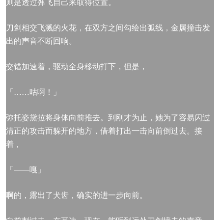
则是透过弹飞自己来取得位置。
刀剑相交飞溅的火花，在双方之间勾绘出弧线，金属撞击发
出的声音不断回响。
交错加速着，驱动全身移动打下，但是，
「……咕啊！」
弥托姿黛拉将身体向前推去。到刚才为止，她为了容易闪过
清正的攻击而躲开的地方，借着打出一击向前倒过去。接
着，
「——嘎」
啊的，露出了犬齿，确实的进一步向前。