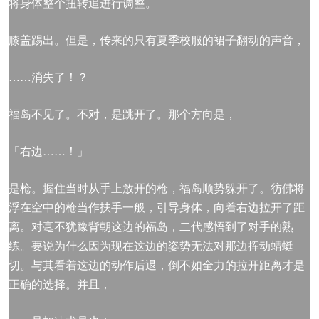
将身体整个扭转追进行调整。
膝盖踢出。但是，传来的只有夏季校服的裙子翻动的声音，
……消失了！？
福岛不见了。不对，是跳开了。那个方向是，
「右边……！」
是枪。握住当时从手上放开的枪，福岛顺势躲开了。彷佛将
浮在空中的枪当作扶手一般，引导身体，向着右边拉开了距
离。对毫不犹豫背朝这边的福岛，二代感悟到了对手的熟
练。要说为什么因为现在这边的姿势无法对那边挥动蜻蜓
切。与其看着这边的动作后退，倒不如全力的拉开距离才是
正确的选择。并且，