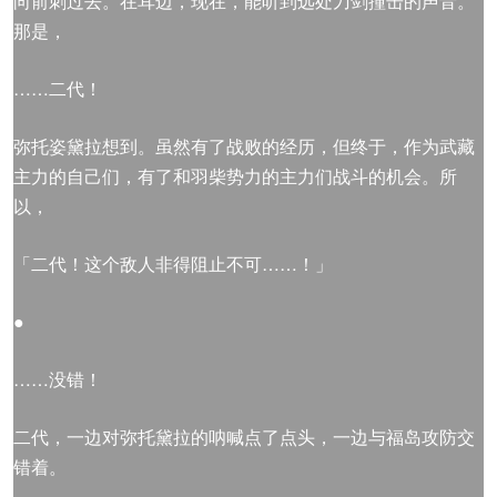
向前刺过去。在耳边，现在，能听到远处刀剑撞击的声音。
那是，
……二代！
弥托姿黛拉想到。虽然有了战败的经历，但终于，作为武藏
主力的自己们，有了和羽柴势力的主力们战斗的机会。所
以，
「二代！这个敌人非得阻止不可……！」
●
……没错！
二代，一边对弥托黛拉的呐喊点了点头，一边与福岛攻防交
错着。