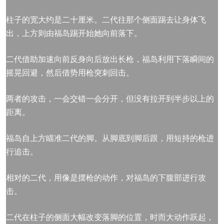
柱子的宽大约是二十厘米。二代往那个侧面踢去让身体飞
出，上方则由福岛踢开始她向前落下。
二代借助加速向前反身向后放出长枪，福岛利用下落瞬间的
摇晃回避，然后借势用枪突刺回击。
两者的攻击，一会交错一会分开，但没有拉开到半步以上的
距离。
福岛自上方瞄准二代的脚。从脚底到脚后跟，用短持的枪进
行追击。
相对的二代，用像是摆枪的动作，对福岛的下腹部进行攻
击。
二代在柱子的侧面大幅改变落脚的位置，时而大动作跃起，