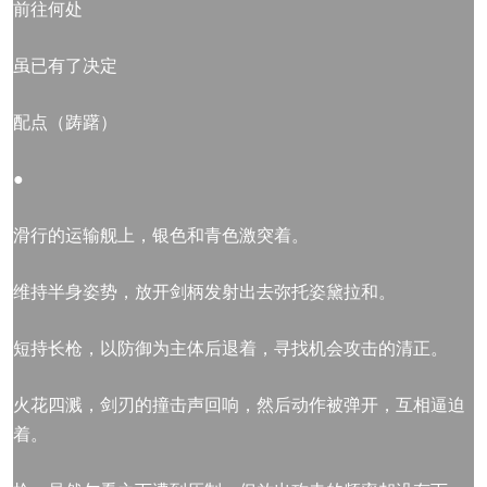
前往何处
虽已有了决定
配点（踌躇）
●
滑行的运输舰上，银色和青色激突着。
维持半身姿势，放开剑柄发射出去弥托姿黛拉和。
短持长枪，以防御为主体后退着，寻找机会攻击的清正。
火花四溅，剑刃的撞击声回响，然后动作被弹开，互相逼迫
着。