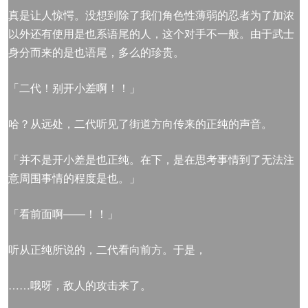
真是让人惊愕。没想到除了我们角色性薄弱的忍者为了加浓
以外还有使用是也系语尾的人，这个对手不一般。由于武士
身分而来的是也语尾，多么的珍贵。
「二代！别开小差啊！！」
哈？从远处，二代听见了街道方向传来的正纯的声音。
「并不是开小差是也正纯。在下，是在思考事情到了无法注
意周围事情的程度是也。」
「看前面啊——！！」
听从正纯所说的，二代看向前方。于是，
……哦呀，敌人的攻击来了。