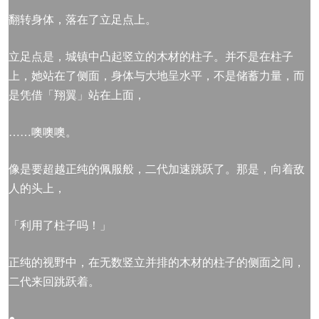
翻转身体，落在了立足点上。
立足点是，城镇中凸起竖立的木材的柱子。并不是在柱子
上，她站在了侧面，身体与大地呈水平，不是储蓄力量，而
是凭借「翔翼」站在上面，
……噢噢噢。
像是要超越正纯的佩服般，二代加速跳跃了。那是，向着敌
人的头上，
「利用了柱子吗！」
正纯的视野中，在无数竖立并排的木材的柱子的侧面之间，
二代来回跳跃着。
●