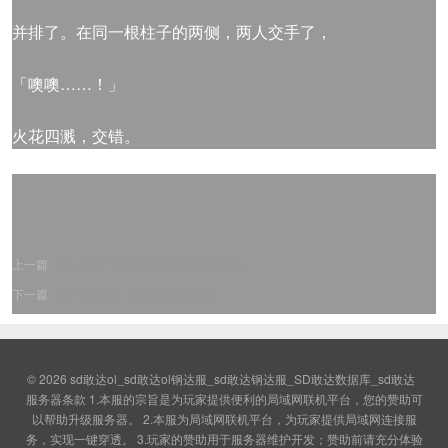
并排了。在同一根柱子的两侧，两人交手了，
「噢噢……！」
火花四溅，交错。
上一篇
第三十章『立足点匆匆的来往者们』
下一篇
第二十八章 『将来的相对者』
© 2026
sd敢达ol_sd敢达ol钢达服_sd敢达钢达服_SD敢达数据库_sd敢达
服务器条款 1.本服的宗旨是为玩家提供便利的局域网联机平台，您的赞助可
以帮助升级服务器。 2.本服为局域网联机平台，为玩家提供局域网连接服
务，实现一键穿透。 3.玩家的赞助用于服务器维护开发；赞助前请充分体验