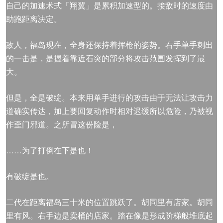
自己的加速术式「翔翼」是累积加速型的。接敌时的速度由
助跑距离决定。
敌人，福岛现在，全身还保持着挥枪的姿势。右手单手刺出
的一击是，是握着靠近石突的部分将攻击范围发挥到了最
大。
但是，全是破绽。本来用单手进行的攻击由于无法让攻击力
道确实传达，加上要回复动作时相对迟缓所以危险，乃被视
作歪门邪道。之所冒这份险是，
……为了打倒在下是也！
有破绽是也。
二代在距离福岛三十米的位置跳跃了。胡同里有店家。胡同
里有风。右手边是卖桶的店家。踏在像是形成阶梯般堆底起