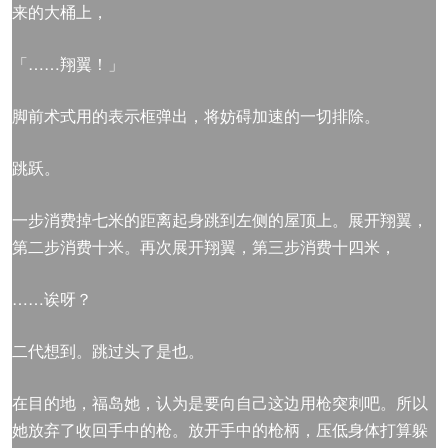
来的大桶上，
「……翔翼！」
脚前术式用的表示框弹出，将妨碍加速的一切排除。
跳跃。
一步消费掉七米的距离起身跳到左侧的屋顶上。展开翔翼，
第二步消费十米。再次展开翔翼，第三步消费十四米，
……诶呀？
二代想到。跳过头了是也。
在目的地，福岛她，认为是要向自己这边用枪突刺吧。所以
她放弃了收回手中的枪。放开手中的枪柄，压低身体打算躲