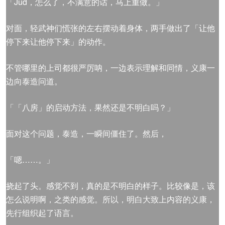
「Jud，怎么了，不满意的话，马上重做。」
对面，轻武神们慌张的左右摆动着身体，两手做出了「让他
停下来让他停下来」的动作。
不管哪里的上司都很严厉呐，一边表示理解和同情，义康一
边向泰造问道。
「「八房」的启动方法，果然还是不明白吗？」
面对这个问题，泰造，一瞬间僵住了。然后，
「嗯……。」
挠起了头。感觉不到，真的是不明白的样子。比较像是，该
怎么说明啊，之类的感觉。所以，明白大致上内容的义康，
先行组织起了语言。