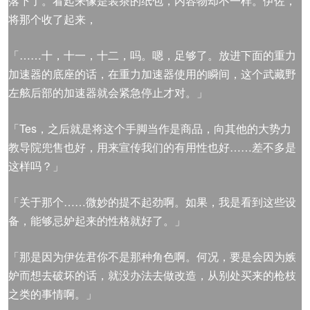
落下了。看起来像是装茶的纸包，内容物却不一样。伊佐，
将那个收了起来，
「……十，十一，十二，吗。嗯，足够了。放进下面的重力
加速器的底座的话，在重力加速器使用的瞬间，这个武藏野
左舷后部的加速器就会紧急停止才对。」
「Tes，之后就是将这个手脚当作是商品，向其他的大势力
教导院兜售也好，用来宣传我们的有用性也好……差不多是
这样吗？」
「关于那个……微妙的提不起劲啊。如果，我是看到这些设
备，能够忌妒起来的性格就好了。」
「那是因为伊佐君你不是那种角色啊。何况，要是会因为嫉
妒而想去破坏的话，就没办法去做改造，从别处买来的枪枝
之类的事情啊。」