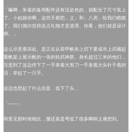
「嘛啊，朱雀的备用配件还有没染色的，就配合了尺寸装上
了。小姑娘你啊，这些天都把」义」和」八房」给我们瞧瞧
了。我们偶尔也得送点礼物才是道理。你看，他们就是设计
师。」
这么示意着深处。是正在从装甲帆布上切下要成吊上武藏起
重帆架上展示帆的一块的轻武神群。身长超过三米的他们，
注意到了这边停下了一手拿着大剪刀一手拿着大头针干着的
活，举起了一只手。
这边也想起了什么但是，低下了头，
「——」
和里见那时候相比，腰还真是弯低了很多啊呐义康想到。