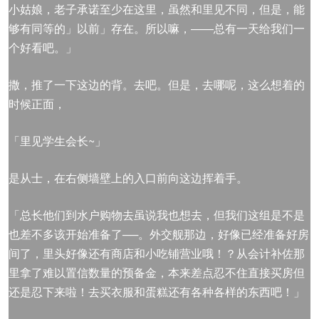
小姑娘，老子承诺至少在这里，虽然和里见不同，但是，能
够有同等的」以前」存在。所以嘛，——总有一天给我们一
个好看吧。」
撒，推了一下这边的背。去吧。但是，去哪呢，这么想着的
时候正面，
「里见学生会长~」
是从士，在右侧墙壁上的入口前向这边挥着手。
「总长他们到水户购物去虽说我也想去，但我们这组是不是
也差不多该开始准备了──。外交舰那边，好像已经准备好房
间了，里头好像还有商店和小吃铺营业哦！？从会计补佐那
里拿了难以置信数量的预备金，本来差点忍不住直接买房但
还是忍下来啦！去买衣服和蛋糕还有各种各样的东西吧！」