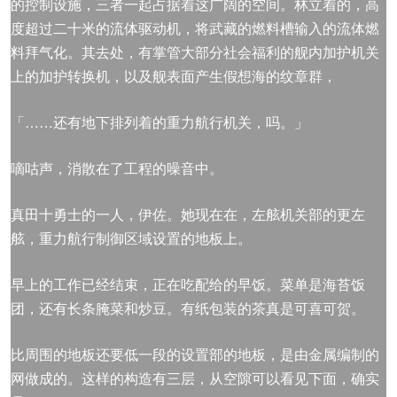
的控制设施，三者一起占据着这广阔的空间。林立着的，高
度超过二十米的流体驱动机，将武藏的燃料槽输入的流体燃
料拜气化。其去处，有掌管大部分社会福利的舰内加护机关
上的加护转换机，以及舰表面产生假想海的纹章群，
「……还有地下排列着的重力航行机关，吗。」
嘀咕声，消散在了工程的噪音中。
真田十勇士的一人，伊佐。她现在在，左舷机关部的更左
舷，重力航行制御区域设置的地板上。
早上的工作已经结束，正在吃配给的早饭。菜单是海苔饭
团，还有长条腌菜和炒豆。有纸包装的茶真是可喜可贺。
比周围的地板还要低一段的设置部的地板，是由金属编制的
网做成的。这样的构造有三层，从空隙可以看见下面，确实