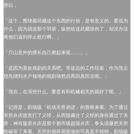
所以，
「这个，围绕着武藏这个东西的行动，是有意义的。要说为
什么，因为就连那个羽柴，纵然给这武藏添伤了，却没办法
将他们逼到停止航行啊。」
「穴山意外的擅长自己燃起来呢……。」
「是因为喜欢戏剧的关系吧。等这边的工作结束，作为洗尘
想先绕到水户领地的戏剧场然后再回真田去呢。」
「现在，在演些什么。要是有和机械相关的就好了呢。」
「记得是，剧场版「机动关所劝进」的首映来着。为了通过
关所弁庆故意打了义经，从而隐藏住了义经的身份通过了关
所，神肖版里弁庆是那个都市级超级弁庆，拳头误爆把关所
给破坏了来着。关所的崩坏画面做的可真是不错呐，剧场版