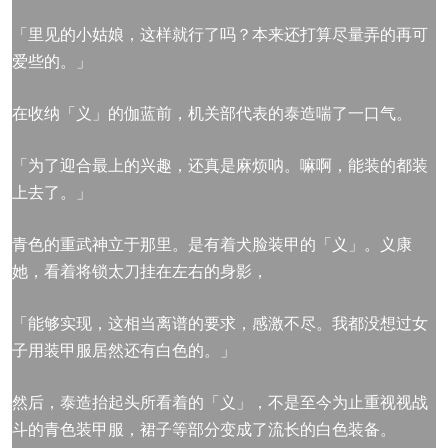
「里见的小姑娘，这样就行了吗？本来还打算尽量弄的再可
爱些的。」
在收纳「义」的伽蓝前，机关部代表的泰造喘了一口气。
「为了迎合最上的兴趣，还真是麻烦呐。嘛啊，能装的都装
上去了。」
青色的重武神立于那里。是有着犬脸装甲的「义」。义康
她，看着将锁太刀挂在左右的身影，
「能够实现，这相当离谱的要求，感激不尽。我都没想过女
子用装甲服居然还有白色的。」
然后，泰造抬起头所看着的「义」，不是至今为止重视视战
斗的青色装甲服，裙子等部分变成了流长的白色装备。