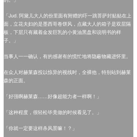
「Jud. 阿黛儿大人的份里面有附赠的吓一跳菩萨封贴贴在上
面，立花夫妇的是墨西哥卷饼风，点藏大人的箱子是双层隔
板，下层只有藏着金发巨乳的小黄油黑盘和说明书的样
子。」
当事人一一确认，有的感谢有的慌忙地将隐蔽物藏进怀里。
在众人对赫莱森投以惊异的视线时，全裸他，特别站到赫莱
森的正面。
「好强啊赫莱森……好像超能力者一样啊！」
「这种程度，很轻松毕竟做的时候看见了。」
「你就一定要这样杀风景嘛！？」