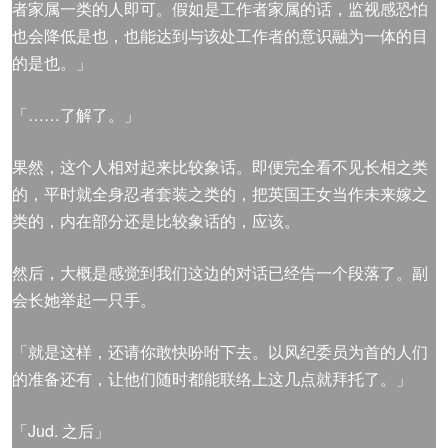
者家属一类的人即可。假如是工作者家属的话，监视感恐怕
也会降低是也，也能达到与该处工作者的意识融为一体的目
的是也。」
「……了解了。」
果然，这个人相对起来比较象话。即便完全看不见长相之类
的，平时就全身忍者套装之类的，把英国王女当作未来嫁之
类的，内在部分还是比较象话的，应该。
然后，大概是感觉到我们这边的对话已经告一个段落了。副
会长她举起一只手。
「就是这样，还请你敢快吩咐下去。以风纪委员为首的人们
的准备还有，让他们随时都能联络上这几点就拜托了。」
「Jud. 之后」