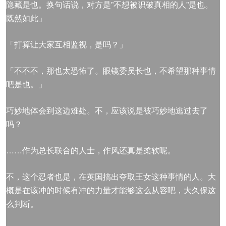
隐藏是也。换句话说，对方是”不想被识破真相的人”是也。
既然如此」
「打算让大家互相监视，是吗？」
「不不不，那也太恐怖了。眼镜委员长也，不希望那种事情
吧是也。」
巧妙地体会到这边难处。不，应该说是被巧妙地逃过去了
吗？
……作为总长联合的人士，作风还真是柔软呢。
不，这个忍者也是，在英国搞出夺取王女这种事情的人。大
概是在该冲的时候有冲的力量才能够这么从容吧，大久保这
么判断。