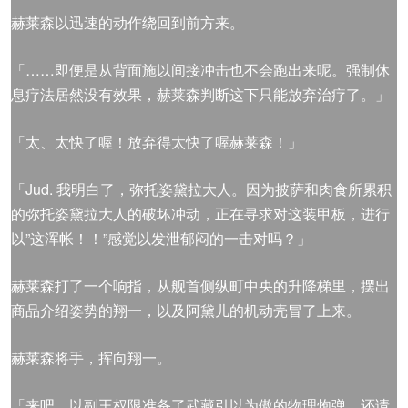
赫莱森以迅速的动作绕回到前方来。
「……即便是从背面施以间接冲击也不会跑出来呢。强制休
息疗法居然没有效果，赫莱森判断这下只能放弃治疗了。」
「太、太快了喔！放弃得太快了喔赫莱森！」
「Jud. 我明白了，弥托姿黛拉大人。因为披萨和肉食所累积
的弥托姿黛拉大人的破坏冲动，正在寻求对这装甲板，进行
以”这浑帐！！”感觉以发泄郁闷的一击对吗？」
赫莱森打了一个响指，从舰首侧纵町中央的升降梯里，摆出
商品介绍姿势的翔一，以及阿黛儿的机动壳冒了上来。
赫莱森将手，挥向翔一。
「来吧，以副王权限准备了武藏引以为傲的物理炮弹，还请