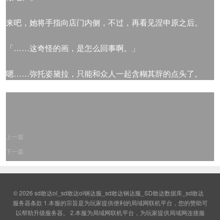
来吧，她将手指向店门内侧，不过，再看见涅申原之后。
「……这奇怪的画，是怎么回事啊。」
嗯……弥托姿黛拉，只能和众人一起含糊其辞的点头了。
上一篇
第十八章 “梦中的小姑娘”
下一篇
第十六章 “崩塌现场的捏造家”
© 2026
sd敢达ol_sd敢达ol钢达服_sd敢达钢达服_SD敢达数据库_sd敢达
服务器条款 1.本服的宗旨是为玩家提供便利的局域网联机平台，您的赞助可
以帮助升级服务器。 2.本服为局域网联机平台，为玩家提供局域网连接服