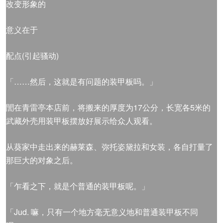
改变形象的
意义在于
配点(引起骚动)
「……然后，这就是有问题的装甲板吗。」
誾在青雷亭本店前，将搬来的厚度为17公分，长宽各5米的
武藏外壳用装甲板摆放好展示给众人观看。
从葵家中走出来的赫莱森、弥托姿黛拉和女装，各自打量了
那巨大的对象之后。
「乍看之下，就是个普通的装甲板呢。」
「Jud. 嘛，只有一个地方毫无意义地和普通装甲板不同