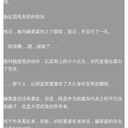
情。
扬起眉毛有些许惊讶。
然后，她与赫莱森对上了眼睛，退后，并且行了一礼。
「唔该嗮….嗯…谢谢了。」
面对她接受的动作，以及附上的小小点头，弥托姿黛拉露出
了苦笑。
……那个人，记得是双重袭名了大久保长安和忠麟呢。
赫莱森还没有袭名。但是，既是作为前极东代表之松平元信
的嫡子，也是大罪武装的所有者。
对于外表看起来」死板」的双重袭名者来说，赫莱森的存在