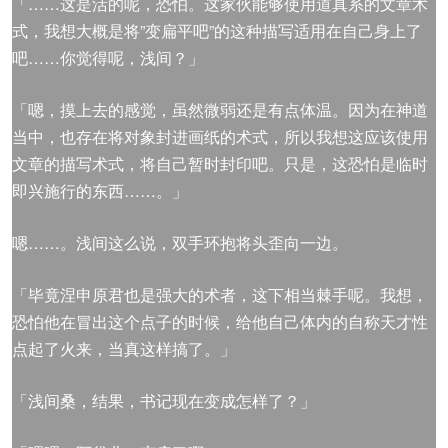
「……这是活的呢，恐怕。这家伙能够使用道真系的文章术
式，我想大概是将”变扁平吧”的这种描写适用在自己身上了
吧……你觉得呢，浅间？」
「嗯，摸上去的感觉，虽然微弱还是有点体温。因为在神道
当中，也存在将对象封进画纸的术式，所以我想这应该使用
文章的描写术式，将自己暂时封印吧。只是，这恐怕是临时
即兴施行的东西……。」
嗯……。浅间这么说，双手环抱将头歪向一边。
「毕竟涅申原君也是强大的术者，这下相当棘手呢。我想，
恐怕他在冒出这个点子的时候，给他自己体内的自称天才性
点起了火来，当真这样搞了。」
「浅间桑，结果，书记现在变成怎样了？」