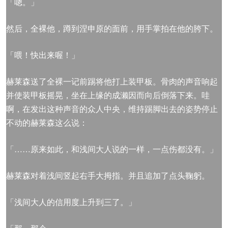
「嗯。」
然后，全裸他，蹲到涅申原的面前，用手掌拍在他的胯下。
「喂！快出来喔！」
赫莱森送了全裸一记前踢将他打上装甲板。骨肉的声音响起
并使装甲板摇晃，坐在上缘的成濑因而向后倒落下来。哇
啊，在发出这种声音的众人中央，维持踢脚出去的姿势停止
不动的赫莱森这么说：
「……原来如此，和浅间大人说的一样，一点伤都没有。」
赫莱森对着浅间竖起右手大拇指。并且追加了点头鞠躬。
「浅间大人的信用度上升到三了。」