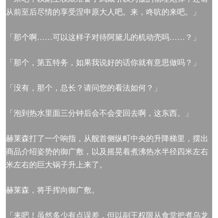
从前至后尽情的享受涅申原大人吧。来，咚吭的来吧。」
「那个啊……可以这样子对待阿黛儿的机动壳吗……？」
「那个，第五特务，如果我说好的话你就有意思做吗？」
「没有，那个，总长？请问您的看法如何？」
「泡到热水里面三分钟后会不会变回去啊，这东西。」
赫莱森打了一个响指，从舰首侧纵町中央的升降梯里，摆出
商品介绍姿势的御广敷，以及摇晃着煮沸热水半径四米左右
米左右的巨大锅子升上来了。
赫莱森，将手挥向御广敷。
「来吧！虽然多少有点误差，但以副王权限从食堂把煮乌龙