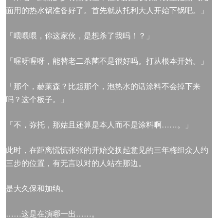
面用的热水锅准备好了。首先就从托利大人开始下锅吧。」
「喂喂喂，你这家伙，是想杀了我吗！？」
「喔呀喔呀，能替老二杀菌不是很好吗。打从根本开始。」
「那个，赫莱森？比起那个，泡热水的话涂料不会掉下来
吗？这个板子。」
「不，弥托，那姑且还算是本人而不是涂料啊……。」
此时，在距离慌慌张张的开始交换起意见的三年梅组众人约
三步的位置，有无言以对的人站在那边。
是大久保和加纳。
……这是在演哪一出……。