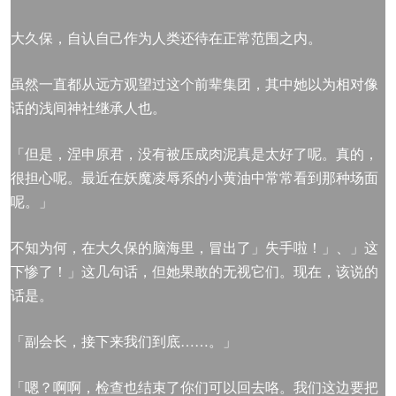
大久保，自认自己作为人类还待在正常范围之内。
虽然一直都从远方观望过这个前辈集团，其中她以为相对像
话的浅间神社继承人也。
「但是，涅申原君，没有被压成肉泥真是太好了呢。真的，
很担心呢。最近在妖魔凌辱系的小黄油中常常看到那种场面
呢。」
不知为何，在大久保的脑海里，冒出了」失手啦！」、」这
下惨了！」这几句话，但她果敢的无视它们。现在，该说的
话是。
「副会长，接下来我们到底……。」
「嗯？啊啊，检查也结束了你们可以回去咯。我们这边要把