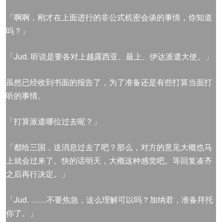
「啊啊，刚才在上面进行的非公式机密会谈的事情，你知道
吗？」
「Jud. 听说是要各对上越露西亚、最上、伊达派遣大使。」
虽然已经收到书面的报告了，为了准备还是有些打算当面打
听的事情。
「打算派遣哪位过去呢？」
「都给三国，送消息过去了吧？那么，对方的意见大概也马
上就会过来了。快的话明天，大概这种感觉吧。等回复凑齐
之后再行决定。」
「Jud. ……不要焦急，这么理解可以吗？加纳君，准备拜托
你了。」