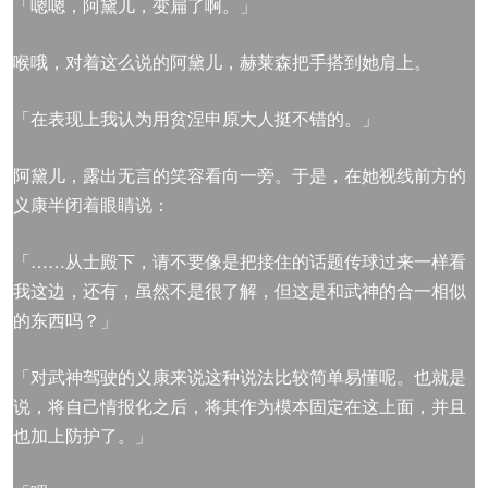
「嗯嗯，阿黛儿，变扁了啊。」
喉哦，对着这么说的阿黛儿，赫莱森把手搭到她肩上。
「在表现上我认为用贫涅申原大人挺不错的。」
阿黛儿，露出无言的笑容看向一旁。于是，在她视线前方的
义康半闭着眼睛说：
「……从士殿下，请不要像是把接住的话题传球过来一样看
我这边，还有，虽然不是很了解，但这是和武神的合一相似
的东西吗？」
「对武神驾驶的义康来说这种说法比较简单易懂呢。也就是
说，将自己情报化之后，将其作为模本固定在这上面，并且
也加上防护了。」