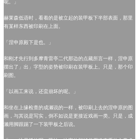
呢。」
赫莱森低语时，看着的是被立起的装甲板下半部表面，那里
有某样东西被印刷在上面。
「涅申原殿下是也。」
和刚才先行到多摩青雷亭二代那边的点藏所言一样，涅申原
摆出了」出」字型的姿势被印刷在装甲板上。只是，那个印
刷图。
「以画工来说，还蛮崩坏的呢。」
和坐在上缘检查的成濑说的一样，被印刷上去的涅申原的图
画，与其说是写实，倒不如说是更接近戏画一类。只是，成
濑用脚跟踢了一下装甲板之后说。