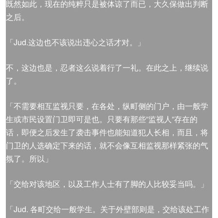
既然如此，现在的纯粹只是被体谅了而已，大久保做出判断
之后。
「Jud.这边也不该说出违心之话才对。」
不，这边也是，忍者这么说着行了一礼。在此之上，继续说
了。
「不需要相互监视只要，在各处，纵町侧的门户，由一般学
生或市民设置门卫即可是也。只要有那些”监视人”存在的
话，即便之后发生了袭击事件也能知道犯人长相，而且，将
门卫的人选确定下来的话，就不会像互相监视那样紧张的气
氛了。所以」
「交给对该地区，以及工作人士有了脚的人比较妥当吗。」
「Jud. 各町交给一般学生。关于外壁部则是，交给该处工作