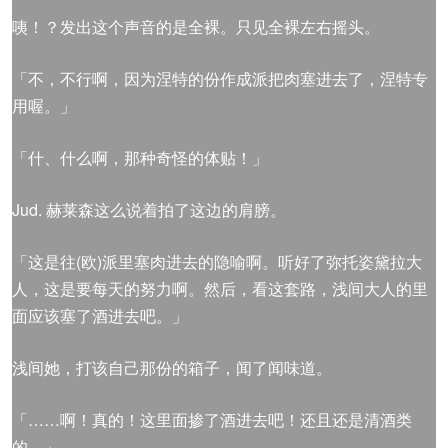
咦！？发出这个声音的是全裸。只见全裸左右摇头。
「不，不行啊，因为涅特的份作成派把肉塞进去了，涅特专
用喔。」
「什、什么啊，那种奇怪的体贴！」
Jud. 赫莱森这么说着拍了这边的肩膀。
「这是往(欧)派里塞肉进去的隐喻啊。听好了弥托姿黛拉大
人，这是要每天的努力啊。然后，看这套路，浅间大人的里
面应该塞了酒进去吧。」
浅间她，打该自己那份的箱子，闻了闻味道。
「……啊！真的！这里面掺了酒进去吧！还且还是清酒类
的。」