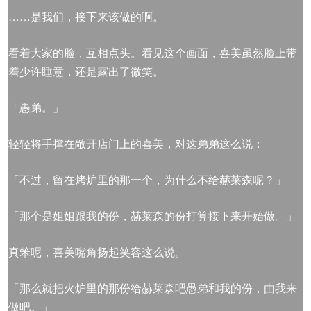
……是我们，接下来该做的啊。
看着大家的脸，互相点头。看见这个画面，喜美虽然脸上带
着少许睡意，还是露出了微笑。
「愚弟。」
轻轻将手撑在敞开店门上的喜美，对这弟弟这么说：
「不过，留在烤炉里的那一个，为什么不给赫莱森呢？」
「那个是姐姐跟我的份，赫莱森的份打算接下来开始做。」
真笨呢，喜美嘴角扬起笑容这么说。
「那么就把火炉里的那份给赫莱森吧愚弟和我的份，由我来
做吧。」