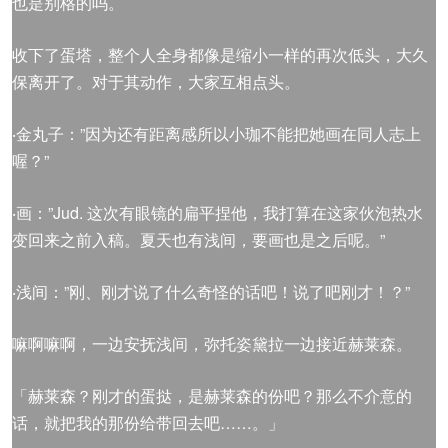
也是别格的吗。
收下了蛋塔，整个人全身都像是缩小一样的再次低头，大久
保离开了。对于其动作，大家互相点头。
‧金丸子：”因为还有距离感所以小珈不能把她画在同人志上
喔？”
‧画：”Jud. 这次有眼镜的扁平捏他，我打算在这家伙泡热水
变回来之前入稿。夏天也有浅间，要画也是之后呢。”
‧浅间：”刚、刚才说了什么奇怪的话吧！说了吧刚才！？”
嘛啊嘛啊，一边安抚浅间，弥托姿黛拉一边接近赫莱森。
「赫莱森？刚才的蛋挞，是赫莱森的份吧？那么不介意的
话，就把我的那份给带回去吧……。」