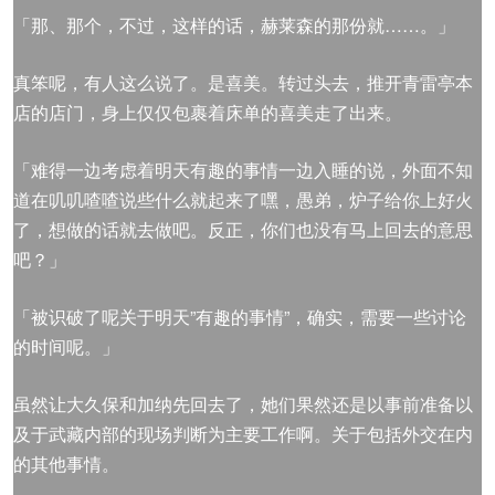
「那、那个，不过，这样的话，赫莱森的那份就……。」
真笨呢，有人这么说了。是喜美。转过头去，推开青雷亭本
店的店门，身上仅仅包裹着床单的喜美走了出来。
「难得一边考虑着明天有趣的事情一边入睡的说，外面不知
道在叽叽喳喳说些什么就起来了嘿，愚弟，炉子给你上好火
了，想做的话就去做吧。反正，你们也没有马上回去的意思
吧？」
「被识破了呢关于明天”有趣的事情”，确实，需要一些讨论
的时间呢。」
虽然让大久保和加纳先回去了，她们果然还是以事前准备以
及于武藏内部的现场判断为主要工作啊。关于包括外交在内
的其他事情。