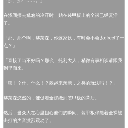
「那、那个……。」
在浅间擦去尴尬的冷汗时，贴在装甲板上的全裸已经复活
了。
「那、那个啊，赫莱森，你这家伙，有时会不会太direct了一
点？」
「直接了当不好吗？那么，托利大人，稍微有事相谈请跟我
到里面来。」
「咦！？什、什么！？躲起来亲亲，之类的玩法吗！？」
赫莱森悠然的，催促着全裸绕到装甲板的背后。
然后，当众人在心里担心他们的瞬间。装甲板伴随着全裸被
击打的声音激烈震动了。