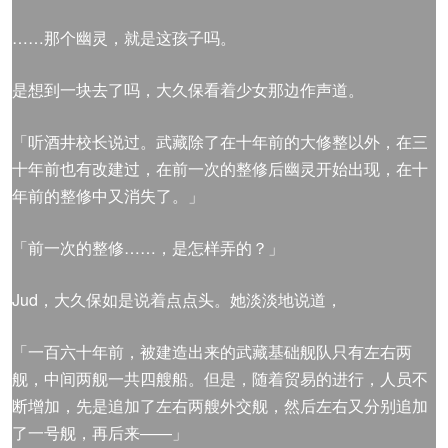
……那个幽灵，就是这孩子吗。
是想到一块去了吗，大久保看着少女那边作声道。
「听酒井校长说过。武藏除了在十年前的大修整以外，在三
十年前也有改建过，在前一次的整修后幽灵开始出现，在十
年前的整修中又消失了。」
「前一次的整修……，是怎样弄的？」
Jud，大久保如是说着点点头。她淡淡地说道，
「一百六十年前，被建造出来的武藏基础舰队只有左右两
舰，中间两舰一共四艘船。但是，随着贸易的进行，人员不
断增加，先是追加了左右两艘外交舰，然后左右又分别追加
了一号舰，再后来——」