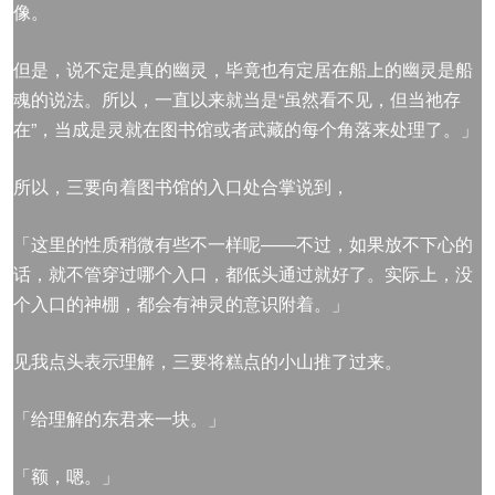
像。
但是，说不定是真的幽灵，毕竟也有定居在船上的幽灵是船
魂的说法。所以，一直以来就当是“虽然看不见，但当祂存
在”，当成是灵就在图书馆或者武藏的每个角落来处理了。」
所以，三要向着图书馆的入口处合掌说到，
「这里的性质稍微有些不一样呢——不过，如果放不下心的
话，就不管穿过哪个入口，都低头通过就好了。实际上，没
个入口的神棚，都会有神灵的意识附着。」
见我点头表示理解，三要将糕点的小山推了过来。
「给理解的东君来一块。」
「额，嗯。」