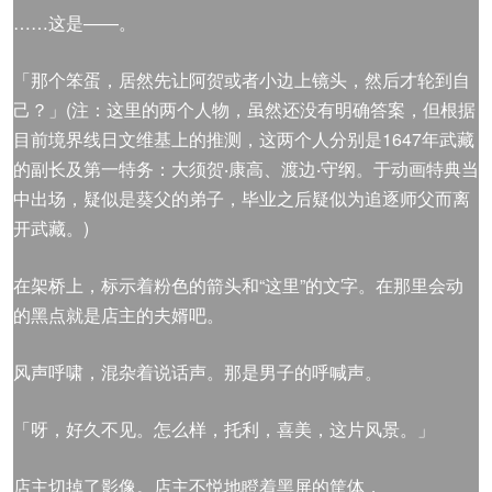
……这是——。
「那个笨蛋，居然先让阿贺或者小边上镜头，然后才轮到自
己？」(注：这里的两个人物，虽然还没有明确答案，但根据
目前境界线日文维基上的推测，这两个人分别是1647年武藏
的副长及第一特务：大须贺‧康高、渡边‧守纲。于动画特典当
中出场，疑似是葵父的弟子，毕业之后疑似为追逐师父而离
开武藏。)
在架桥上，标示着粉色的箭头和“这里”的文字。在那里会动
的黑点就是店主的夫婿吧。
风声呼啸，混杂着说话声。那是男子的呼喊声。
「呀，好久不见。怎么样，托利，喜美，这片风景。」
店主切掉了影像。店主不悦地瞪着黑屏的筐体，