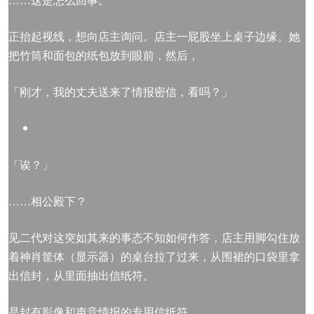
正抬起视线，想向店主询问。店主一屁股坐上桌子边缘。她
把竹筒和面包的纸包放到眼前，然后，
「刚才，我的丈夫送来了情报密信，看吗？」
「诶？」
……相公殿下？
见二代对这突如其来的事态不知如何作答，店主用脚勾住放
着神肖筐体（显示器）的桌台拉了过来，从围裙的口袋里拿
出信封，从里面抽出信纸符。
是封有影像和声音情报的专用信纸符。