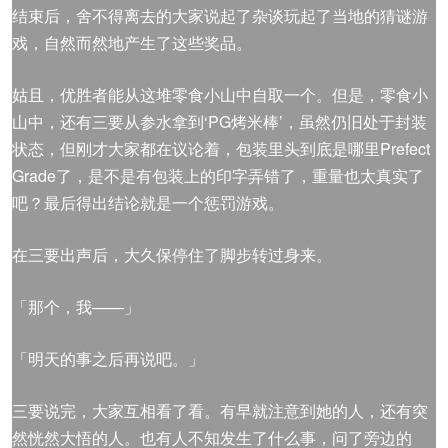
结束后，舍不得离去的大家说起了杂谈玩起了当地的猜谜游
戏，自然而然地产生了这些奖品。
姑且，优胜者能从这堆零食小山中自取一个。但是，零食小
山中，还有三要从参水拿到‘PG烤米棒’，虽然仍旧处于封装
状态，但刚才大家都在议论着，包装里头到底是哪里Prefect
Grade了，是不是有包装上的印字弄错了，重量也太真实了
吧？最后得出结论就是一个惩罚游戏。
在三要出声后，大久保停住了脚步转过身来。
「那个，我——」
「明天的事之后再说吧。」
三要说完，大家互相看了看。有早就注意到她的人，还有突
然恍然大悟的人。也有人不知发生了什么事，问了旁边的