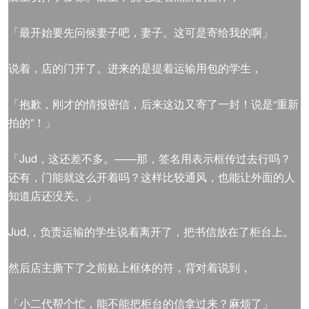
「最开始要先问候妻子吧，妻子。这可是寄给我的啊」
说着，店的门开了。进来的是提着运输用包的学生，
「抱歉，刚才的情报密信，后来这边又寄了一封！说是“重新
拍的”！」
「Jud，这还差不多。——那，签名用表示框传过去行吗？
还有，门能就这么开着吗？这样比较通风，也能让外面的人
知道店还没关。」
Jud,，负责运输的学生说着离开了，把书信放在了柜台上。
然后店主撕下了之前贴上框体的符，背对着说到，
「小二代帮个忙，能不能把柜台的信拿过来？麻烦了」