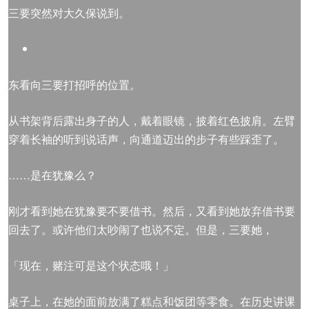
三要突然对大久保说到。
东看向三要打招呼的位置。
从书架背后露出身子的人，戴着眼镜，披着红色披肩。左臂
穿着长袖的听到说话声，向通道迈出的步子有些踩歪了。
……是在犹豫么？
刚才看到她在犹豫要不要借书。然后，又看到她放弃借书要
回去了。或许他们太吵闹了也说不定。但是，三要她，
「现在，赌注可是这个状态哦！」
桌子上，在她的面前放满了糕点和饭团等零食。在历史讲课