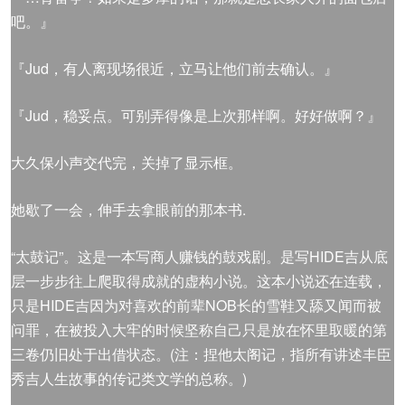
吧。』
『Jud，有人离现场很近，立马让他们前去确认。』
『Jud，稳妥点。可别弄得像是上次那样啊。好好做啊？』
大久保小声交代完，关掉了显示框。
她歇了一会，伸手去拿眼前的那本书.
“太鼓记”。这是一本写商人赚钱的鼓戏剧。是写HIDE吉从底
层一步步往上爬取得成就的虚构小说。这本小说还在连载，
只是HIDE吉因为对喜欢的前辈NOB长的雪鞋又舔又闻而被
问罪，在被投入大牢的时候坚称自己只是放在怀里取暖的第
三卷仍旧处于出借状态。(注：捏他太阁记，指所有讲述丰臣
秀吉人生故事的传记类文学的总称。)