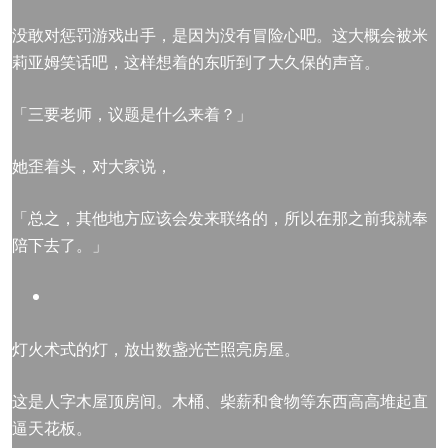
没敢对惩罚游戏出手，是因为没有冒险心吧。这大概会被米
莉亚姆笑话吧，这样想着的东听到了大久保的声音。
「三要老师，议题是什么来着？」
她歪着头，对大家说，
「总之，其他地方应该会发来联络的，所以在那之前我就奉
陪下去了。」
灯火术式的灯，放出数盏光芒照亮房屋。
这是人字木屋顶房间。木桶、柴薪和食物等东西高高堆起直
逼天花板。