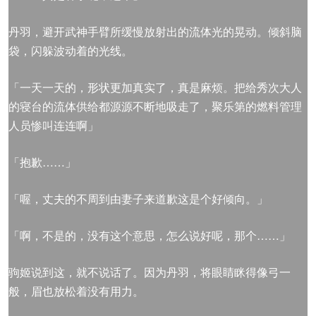
丹羽，避开武神手臂所缓慢放射出的流体光的晃动。倾斜脑
袋，闪躲波动着的光线。
「一天一天的，形状更加真实了，真是麻烦。把给秀次大人
的寝台的流体供给都源源不断地吸走了，聚乐第的燃料管理
人员惨叫连连啊」
「抱歉……」
「喔，丈夫的不周到由妻子来道歉这是个好倾向。」
「啊，不是的，没有这个意思，怎么说好呢，那个……」
驹姬说到这，就不说话了。因为丹羽，将眼睛眯得像弓一
般，眉也放松着没有用力。