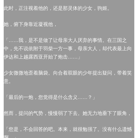
此时，正注视着他的，还是那灵体的少女，驹姬。
她，俯下身靠近凝视他，
「……我，是不是做了让母亲大人厌弃的事情。在三国之
中，先不说依附于羽柴一方一事，母亲大人，却代表最上向
伊达和上越露西亚开始了炮击……」
少女微微地歪着脑袋。向合着双眼的少年提出疑问，带着笑
意。
「最后的一炮，您觉得是什么含义……？」
然而，提问的气势，慢慢弱了下去。她无力地垂下了眼角，
「您是，不会回答的吧。本来，就很勉强了。没有什么遗憾
啊。」