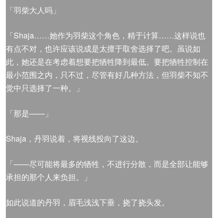
「羽柴大人吗」
「Shaja……她作为羽柴这个角色，精于计算……这样说也
有点不对，也许应该说成是太擅于取舍选择了吧。虽说如
此，她还是在考虑着想要把牺牲降到最低。要把牺牲控制在
最小范围之内，只不过，尽管有好几种方法，但羽柴不知不
觉中只选择了一种。」
「那是——」
Shaja，丹羽说着，将视线投向了这边。
「——尽可能将最多的牺牲，不进行分散，而是全部让能够
承担的那个人来负担。」
如此说道的丹羽，眉毛浅浅下垂，挠了挠头发。