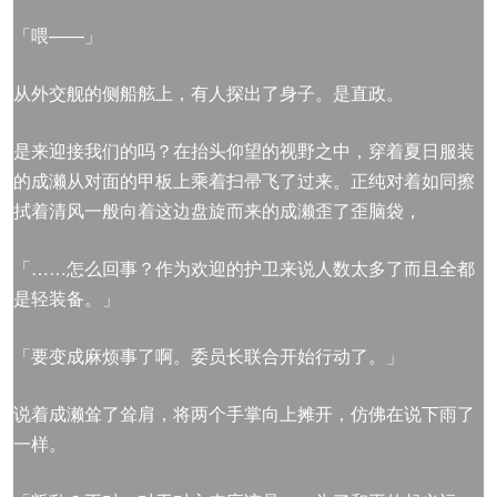
「喂——」
从外交舰的侧船舷上，有人探出了身子。是直政。
是来迎接我们的吗？在抬头仰望的视野之中，穿着夏日服装
的成濑从对面的甲板上乘着扫帚飞了过来。正纯对着如同擦
拭着清风一般向着这边盘旋而来的成濑歪了歪脑袋，
「……怎么回事？作为欢迎的护卫来说人数太多了而且全都
是轻装备。」
「要变成麻烦事了啊。委员长联合开始行动了。」
说着成濑耸了耸肩，将两个手掌向上摊开，仿佛在说下雨了
一样。