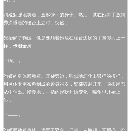
驹姬勉强地笑着，直起俯下的身子。然后，就在她将手放到
秀次睡着的寝台上之时，突然，
光抬起了驹姬。像是要顺着她放在寝台边缘的手攀爬而上一
样，传遍全身，
「啊。」
驹姬的身体颤动着。耳朵旁边，强烈地幻化出狐狸的模样，
用灵体专用布料制成的紧身衬衣，臀部破裂开来，两根尾巴
从中伸出。慢慢地，手指的形状开始变化，嘴角也开始上
吊，
「——」
驹姬颤动着身体，远离了寝台。但是，左手却一直颤抖，没