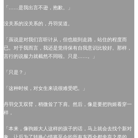
「……是我出言不逊，抱歉。」
没关系的没关系的，丹羽笑道。
「虽说是对我们言听计从，但也能到走路，站住的程度而
已。对于我而言，我还是觉得保有自我意识比较好。那样，
言行的说服力就截然不同啦。只是……。」
「只是？」
「这种时候，对女生来说很难受吧。」
丹羽交叉双臂，稍微耸了下肩。然后，像是要把驹姬看穿一
样，
「本来，像驹姬大人这样的孩子的话，马上就会去找个新对
象，让后为了转换心情将至今的所有东西全都舍弃之类的，