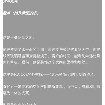
变成如此
配点（抬头仰望的话）
这是一处阴影之所。
窗户覆盖了水平面的四周，通过窗户虽能够看到天空，但光
线因玻璃遮盖而变得黯淡了。窗户的对面，能看见向远处延
伸的甲板。眼前，则是装饰这个房间的梁柱和墙壁。
这里是P.A.Oda的外交舰——“聚乐第”后部的大型瞭望台。
直径五十米左右的空间被阴影所笼罩，而中央，有着和阴影
融为一体的光亮。
那是蓝白色的流体光。