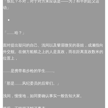
「叛乱？不对，对于对方来应该是——为了和平的起义运
动」
「……哈？」
面对提出疑问的自己、浅间以及颦眉微笑的葵姐，成濑指向
外交舰。在侧方船舷之上的人是直政，而在距离直政数米的
位置上，
……是携带着步枪的学生……。
「那是……风纪委员的后辈们。」
浅间，慢慢地，如同要确认事实一般告知大家。