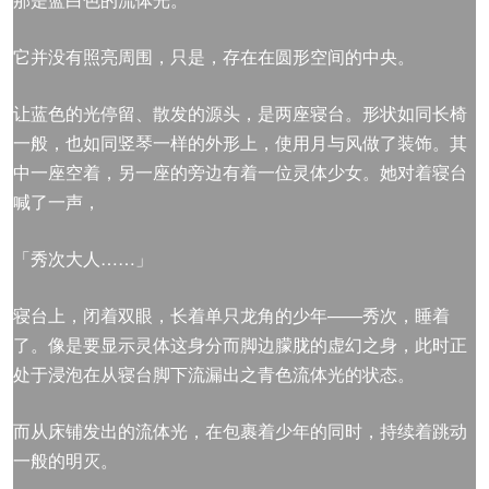
它并没有照亮周围，只是，存在在圆形空间的中央。
让蓝色的光停留、散发的源头，是两座寝台。形状如同长椅
一般，也如同竖琴一样的外形上，使用月与风做了装饰。其
中一座空着，另一座的旁边有着一位灵体少女。她对着寝台
喊了一声，
「秀次大人……」
寝台上，闭着双眼，长着单只龙角的少年——秀次，睡着
了。像是要显示灵体这身分而脚边朦胧的虚幻之身，此时正
处于浸泡在从寝台脚下流漏出之青色流体光的状态。
而从床铺发出的流体光，在包裹着少年的同时，持续着跳动
一般的明灭。