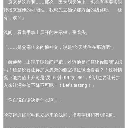
「原来是这样啊……那么，因为明天晚上，也会有需要实时
转播来宣传的可能性，我就先去确保那方面的线路吧——还
有，诶？」
浅间，看着手掌上展开的表示框，歪着头。
「……是父亲传来的通神文，说是“今天就住在那边吧”」
「赫赫赫，出现了呢浅间粑粑！难道他是打算让你跟我试婚
吗！还是说要让你加入愚弟的侧室槽位试验看看？！这种情
况下能力值上升可是“灵+5 射+99 欲+66”，所以也要让铃加
入来让污秽值下降不可呢！！Let’s testing！」
「你自说自话决定什么啊！」
脸变得通红眉毛也立起来的浅间，指着葵姐和有明说道。