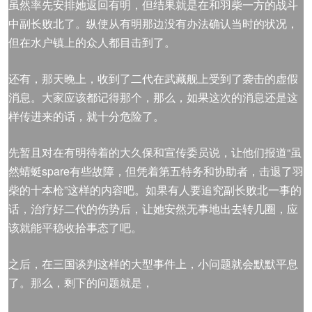
虽然率先安排她返回有明，但结果就是在和羽柴一方的战斗
中副长败北了。纵使从有明那边没有办法确认当时的状况，
但在水户镇上的众人都目击到了。
还有，那天晚上，收到了二代在武藏舰上受到了袭击的虚假
消息。大家应该都记得那个，那么，如果这次的消息还是这
样传进来的话，就十分危险了。
先暂且对在有明待着的大久保和宣传委员说，让他们报道“虽
然蜻蜓spare有些故障，但凭着第五特务和协助者，击退了羽
柴的十本枪”这样的内容吧。如果有人要追究副长败北一事的
话，治疗好二代的伤势后，让她安然无事地出去转几圈，应
该就能平稳收拾事态了吧。
之后，在三国谈判这样的大型事件上，小问题就会默默平息
了。那么，剩下的问题就是，