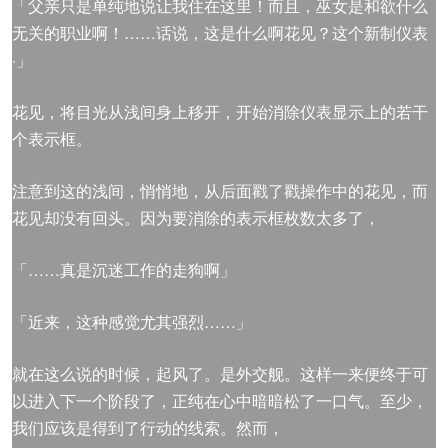
「父亲只是单纯地说让我住在这里！而且，巫女是和欲什么
无关的职业啊！……话说，这是什么啊花见？这个新制仪表
·」
花见，将目光从浅间身上移开，开始消除仪表显示上的若干
个表示框。
注意到这的浅间，悄悄地，从后面戳了戳操作中的花见，而
花见却没有回头。因为要消除的表示框枚数太多了，
「……真是沉迷工作的走狗啊」
「近来，这种感觉尤其强烈……」
就在这么说的时候，起风了。是外交舰。这样一来便终于可
以进入下一个阶段了，正纯在心中暗暗松了一口气。至少，
我们应该是得到了行动的线索。然而，