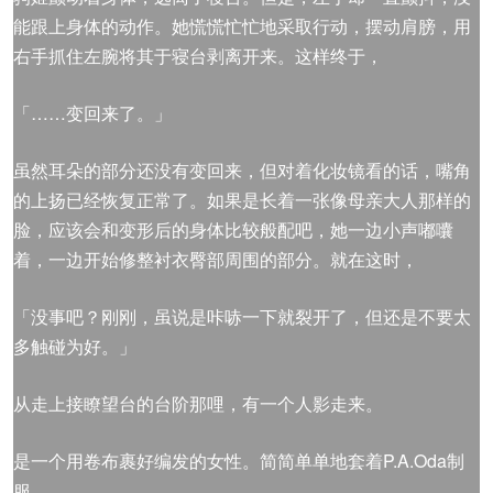
能跟上身体的动作。她慌慌忙忙地采取行动，摆动肩膀，用
右手抓住左腕将其于寝台剥离开来。这样终于，
「……变回来了。」
虽然耳朵的部分还没有变回来，但对着化妆镜看的话，嘴角
的上扬已经恢复正常了。如果是长着一张像母亲大人那样的
脸，应该会和变形后的身体比较般配吧，她一边小声嘟囔
着，一边开始修整衬衣臀部周围的部分。就在这时，
「没事吧？刚刚，虽说是咔哧一下就裂开了，但还是不要太
多触碰为好。」
从走上接瞭望台的台阶那哩，有一个人影走来。
是一个用卷布裹好编发的女性。简简单单地套着P.A.Oda制
服。