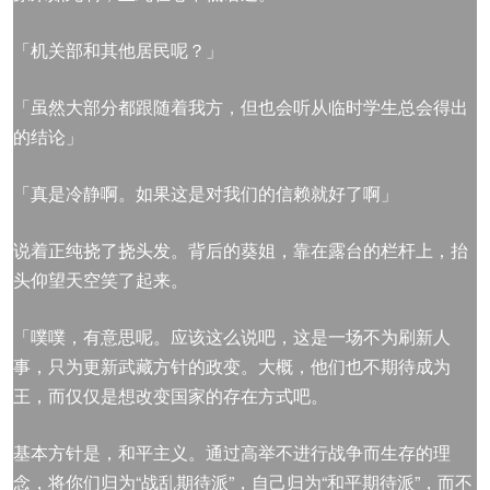
「机关部和其他居民呢？」
「虽然大部分都跟随着我方，但也会听从临时学生总会得出
的结论」
「真是冷静啊。如果这是对我们的信赖就好了啊」
说着正纯挠了挠头发。背后的葵姐，靠在露台的栏杆上，抬
头仰望天空笑了起来。
「噗噗，有意思呢。应该这么说吧，这是一场不为刷新人
事，只为更新武藏方针的政变。大概，他们也不期待成为
王，而仅仅是想改变国家的存在方式吧。
基本方针是，和平主义。通过高举不进行战争而生存的理
念，将你们归为“战乱期待派”，自己归为“和平期待派”，而不