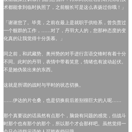
术都能拿到临时执照了，之前舰长可是这么表扬过你哦！」
「谢谢您了。毕竟，之前在最上是就职于供给系，曾负责过
一个舰群的工作，……对了，丹羽大人的，您那种态度的变
化真的让我觉得十分羡慕。」
同之前，和武藏势、奥州势的对手进行言语交锋时有着十分
不同。此时的丹羽，表情中带着笑意，情绪也有波动起伏。
不是她伪装出来的东西。
这就是所谓的战时与平时的状态切换。
……伊达的片仓桑，也是切换前后差别很巨大的人呢……
那个真要说的话虽然有点那个，脑袋有问题的感觉，但战斗
时那个也有那个的那个，所以那个才会那样吧。虽然觉得一
个只会说指示语的人可能有些问题。