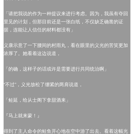
「请把我说的作为一种提议来进行考虑。因为，我虽有夺回
里见的计划，但那目前还是一张白纸，不仅缺乏确凿的证
据，连能让人信任的材料都没有」
义康示意了一下腰间的村雨丸，看在眼里的义光的苦笑更加
浓厚了。她看着这边说道，
「的确，这样子的话或许是需要进行共同统治啊」
“不过”，义光放松了绷紧的两肩说道，
「鲑延，给从士阁下拿甜酒来」
『马上就来蒙！』
得到了主人命令的鲑鱼开心地在空中游了出去。看着这幅光