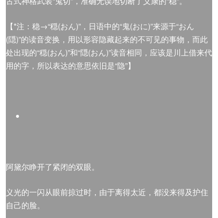
古式神格武装“鬼切”，准确无误地切断了义康的“稳”。
【*注：稳→“穏(おん)”，日语中的“鬼(おに)”来源于“おん
(隠)”的读音变换，用以形容隐藏起来的不可见的事物，而此
处出现的“穏(おん)”和“隠(おん)”读音相同，应该是川上借来代
用的字，所以表达的意思依旧是“隐”】
阿黛尔睁开了紧闭的双眼。
义光的一闪从眼前掠过时，由于离得太近，都没来得及护住
自己的脸。