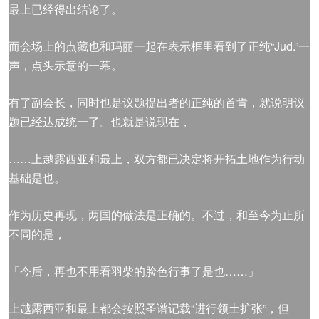
最上已经得出结论了。
而会场上的点藏也和玛丽一起在表示框里看到了正纯“Jud.”一
声，点头示意的一幕。
有了副会长，同时也是议题提出者的正纯的首肯，就说明议
题已经达成统一了。也就是说现在，
……上越露西亚和最上，双方都已决定将开拓土地作为行动
基础是也。
作为历史再现，两国的做法是正确的。不过，和至今为止所
不同的是，
「今后，再也不用看羽柴的脸色行事了是也……」
上越露西亚和最上都会按照圣谱记载“进行领土扩张”，但