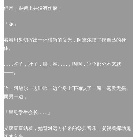
但是，眼镜上并没有伤痕，
「呃」
看着用鬼切挥出一记横斩的义光，阿黛尔摸了摸自己的身
体。
……脖子，肚子，腰，胸……，啊啊，这个部分本来就
——。
唔，阿黛尔一边呻吟一边全身上下确认了一遍，毫发无损。
而另一边，
「里见学生会长……」
义康直直站着，她背对远方传来的祭典音乐，凝视着挥动鬼
切的义光，