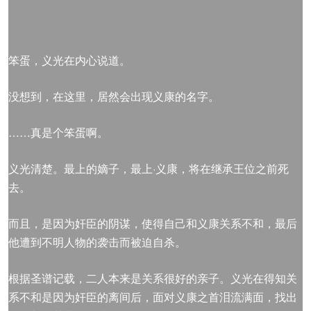
笨蛋，义光在内心说道。
没想到，在这里，居然会出现义康的名字。
……真是个笨蛋啊。
义光清楚。最上的嫡子，最上·义康，将在继承王位之前死
去。
而且，是因为奸臣的阴谋，使得自己和义康关系不和，最后
他遭到不明人物的袭击而被迫自杀。
根据圣谱记载，二人本来是关系很好的亲子。义光在得知关
系不和是因为奸臣的离间后，面对义康之首泪流满面，找出