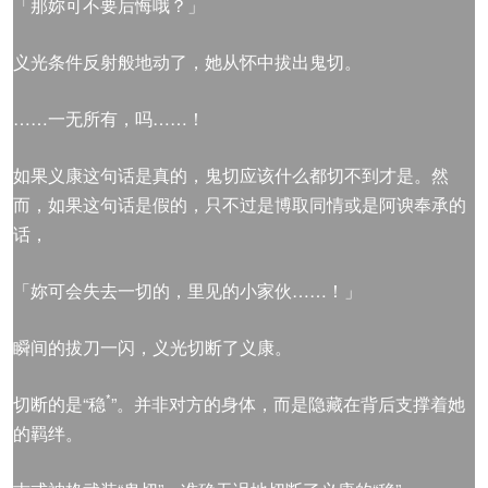
「那妳可不要后悔哦？」
义光条件反射般地动了，她从怀中拔出鬼切。
……一无所有，吗……！
如果义康这句话是真的，鬼切应该什么都切不到才是。然
而，如果这句话是假的，只不过是博取同情或是阿谀奉承的
话，
「妳可会失去一切的，里见的小家伙……！」
瞬间的拔刀一闪，义光切断了义康。
*
切断的是“稳
”。并非对方的身体，而是隐藏在背后支撑着她
的羁绊。