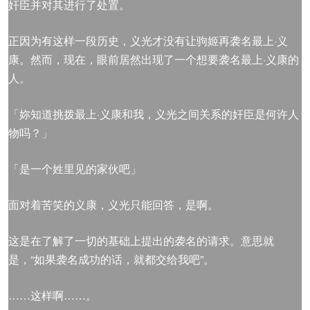
奸臣并对其进行了处置。
正因为有这样一段历史，义光才没有让驹姬再袭名最上·义
康。然而，现在，眼前居然出现了一个想要袭名最上·义康的
人。
「妳知道挑拨最上·义康和我，义光之间关系的奸臣是何许人
物吗？」
「是一个姓里见的家伙吧」
面对着苦笑的义康，义光只能回答，是啊。
这是在了解了一切的基础上提出的袭名的请求。意思就
是，“如果袭名成功的话，就都交给我吧”。
……这样啊……。