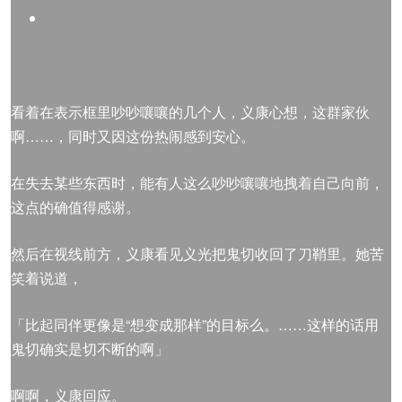
看着在表示框里吵吵嚷嚷的几个人，义康心想，这群家伙
啊……，同时又因这份热闹感到安心。
在失去某些东西时，能有人这么吵吵嚷嚷地拽着自己向前，
这点的确值得感谢。
然后在视线前方，义康看见义光把鬼切收回了刀鞘里。她苦
笑着说道，
「比起同伴更像是“想变成那样”的目标么。……这样的话用
鬼切确实是切不断的啊」
啊啊，义康回应。