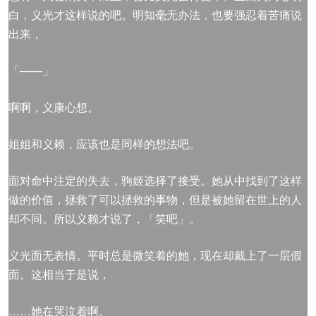
白，义光才这样说的吧。明知毫无办法，也要强忍着苦痛说
出来，
「——」
啊啊，义康心想。
姐姐和义赖，应该也是同样的想法吧。
面对命中注定的失去，驹姬选择了接受。她从中找到了这样
做的价值，拯救了可以拯救的事物，但是被她留在世上的人
却不同。所以义赖才说了，「笑吧」。
义光面无表情。平时总是微笑着的她，现在却戴上了一层假
面。这相当于是说，
……她在哭泣着啊。