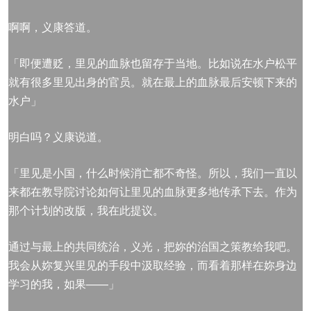
啊啊，义康答道。
「即便遭贬，里见的血脉也留存于当地。比如说在水户松平
就有很多里见出身的官员。就在最上的血脉最后安顿下来的
水户」
明白吗？义康说道。
「里见是小国，什么时候消亡都不奇怪。所以，我们一直以
来都在教导院讨论如何让里见的血脉更多地传承下去。作为
那个计划的改版，我在此提议。
通过与最上的共同统治，义光，把妳的治国之策教给我吧。
我会从妳复兴里见的手段中汲取经验，而看着那样在妳身边
学习的我，如果——」