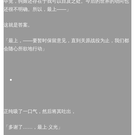
毕竟，驹姬还存在于我可以目及之处。今后的世界的动向也
还很不明确。所以，最上——」
这就是答案。
「最上，——要暂时保留意见，直到关原战役为止，我们都
会随心所欲地行动」
正纯吸了一口气，然后将其吐出，
「多谢了……，最上·义光」