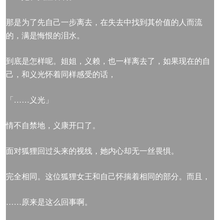
那是为了先自己一步离去，在失去中找到其价值的人而流
的，满是悔恨的泪水。
到底是怎样呢。姐姐，义赖，也一样离去了，如果现在的自
己，和义光怀着同样感受的话，
「……义光」
情不自禁地，义康开口了。
面对狐狸回过头来的视线，她内心却无一丝畏惧。
完全相同。这位狐狸女王和自己怀揣着相同的部分。而且，
……原来是这么回事啊。