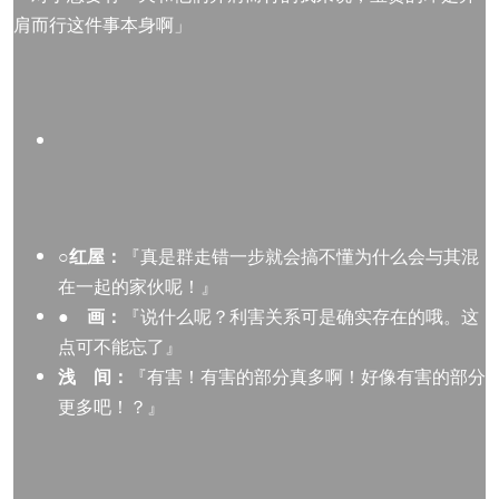
肩而行这件事本身啊」
○红屋：
『真是群走错一步就会搞不懂为什么会与其混
在一起的家伙呢！』
● 画：
『说什么呢？利害关系可是确实存在的哦。这
点可不能忘了』
浅
间：
『有害！有害的部分真多啊！好像有害的部分
更多吧！？』