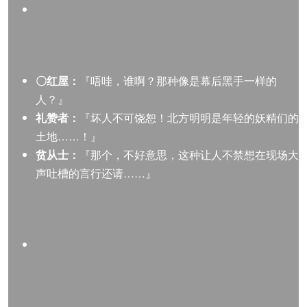
〇红屋：
『唔哇，谁啊？那种像是幕后黑手一样的
人？』
礼赞者：
『坏人不可饶恕！北方明明是年轻的妖精们的
土地……！』
贫从士：
『那个，不好意思，这种让人不禁想在现场大
声吐槽的言行还请……』