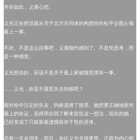
并非如此，义康心想。
义光正在把话题从关于北方共同体的构想转向松平企图占领
最上一事。
不对。不是这么回事吧，义康隐约感到了。不是凭思考，而
是一种感觉。
义光想说的，应该不是关于最上家被随意摆布一事。
……义光，妳是不愿意失去驹姬吧？
面对命中注定的失去，驹姬选择了接受。她想要正确地面对
最上的命运，选择用自我了断来宣告这一想法，现在的她，
已经变成了只能靠着遗憾留存于世的灵体。
总有一天会消失，而且，会比义光去得更早。正因为内心明