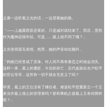
义康一边听着义光的话，一边望着她的脸。
「——上越露西亚还算好。只是减封就结束了。而且，景胜
作为魔神还很年轻。可是……最上就不同了哦？」
义光变得面无表情。然而，她的声音却在颤抖，
「驹姬已经变成了灵体。对人间不再有眷恋之时就会消失。
这样一来，最上的遭贬，今后的存亡，后代血脉在水户松平
的官位等等，这所有一切不就全无意义了吗？
毕竟，最上的王位没有了继任者。难道松平想重新立一个王
来当作最上领土的管理者吗？那和乘机占据最上又有何两样
呢？」