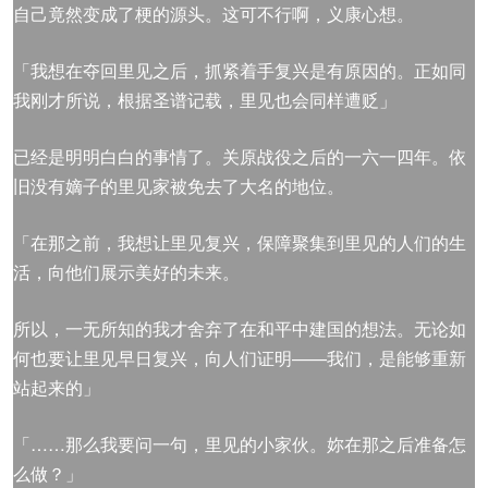
自己竟然变成了梗的源头。这可不行啊，义康心想。
「我想在夺回里见之后，抓紧着手复兴是有原因的。正如同
我刚才所说，根据圣谱记载，里见也会同样遭贬」
已经是明明白白的事情了。关原战役之后的一六一四年。依
旧没有嫡子的里见家被免去了大名的地位。
「在那之前，我想让里见复兴，保障聚集到里见的人们的生
活，向他们展示美好的未来。
所以，一无所知的我才舍弃了在和平中建国的想法。无论如
何也要让里见早日复兴，向人们证明——我们，是能够重新
站起来的」
「……那么我要问一句，里见的小家伙。妳在那之后准备怎
么做？」