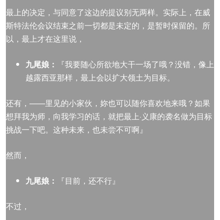
最上的决定，与同意了这边的提议别无两样。实际上，在威
斯特法伦会议结束之前一切都是未定的，是暂时保留的。所
以，最上才在这里说，
九尾娘：
『我要随心所欲地大干一场了哦？没错，像上
越露西亚那样，最上会以扩大领土为目标。
还有，——里见的小家伙，妳也可以随你喜欢地来哦？如果
想拜我为师，向我学习的话，就把最上·义康的袭名做为目标
挑战一下吧。这种未来，也未尝不可啊』
然而，
九尾娘：
『目前，还不行』
不过，