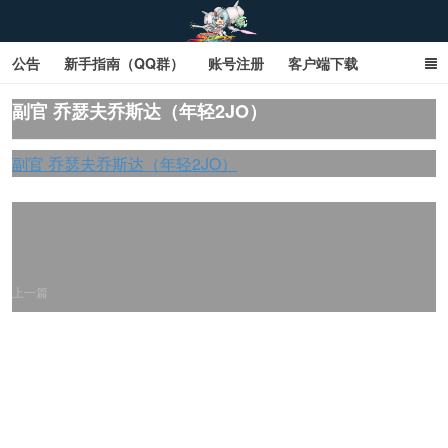
公告
新手指南（QQ群）
账号注册
客户端下载
SD钢达服数据库（网页版）
SD钢达服数据库（石墨版）
副官 乔瑟夫乔斯达（年轻2JO）
网页商城文字版
sd敢达ol_sd敢达ol钢达服_sd敢达钢达服_SD敢达数据库
副官 乔瑟夫乔斯达（年轻2JO）
_sd敢达
上一篇
最新原创副官