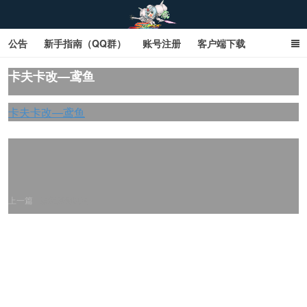
公告
新手指南（QQ群）
账号注册
客户端下载
SD钢达服数据库（网页版）
SD钢达服数据库（石墨版）
卡夫卡改—鸢鱼
网页商城文字版
sd敢达ol_sd敢达ol钢达服_sd敢达钢达服_SD敢达数据库
卡夫卡改—鸢鱼
_sd敢达
上一篇
最新原创副官