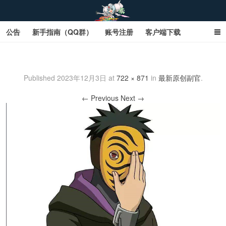
公告
新手指南（QQ群）
账号注册
客户端下载
SD钢达服数据库（网页版）
SD钢达服数据库（石墨版）
带土
网页商城文字版
Published
2023年12月3日
at
722 × 871
in
最新原创副官
.
sd敢达ol_sd敢达ol钢达服_sd敢达钢达服_SD敢达数据库
← Previous
Next →
_sd敢达