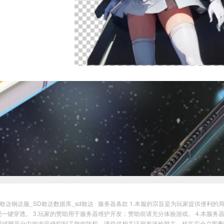
_sd敢达钢达服_SD敢达数据库_sd敢达
服务器条款 1.本服的宗旨是为玩家提供便利的局
一键穿透。 3.玩家的赞助用于服务器维护开发；赞助前请充分体验游戏。 4.本服
果局域网平台中的内容侵犯到了您的版权，请提供相关证据发送给群主，核实后会立即