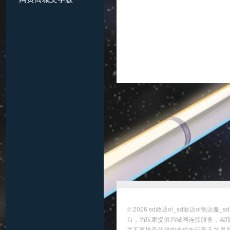
© 2026
sd敢达ol_sd敢达ol钢达服
台，为玩家提供局域网连接服务，实现
并不再接受任何的未成年玩家 5.如