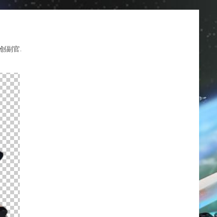
{{CC
创副官
.