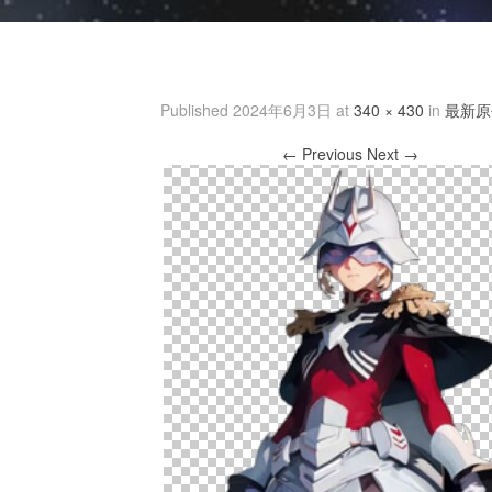
3PFK)]{M6_1~0FEUJ4C
Published
2024年6月3日
at
340 × 430
in
最新原
← Previous
Next →