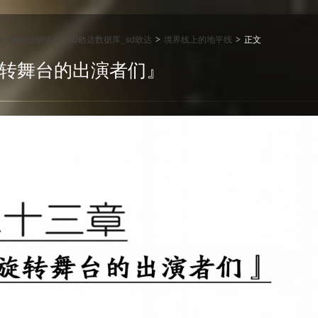
达服_sd敢达钢达服_SD敢达数据库_sd敢达
境界线上的地平线
正文
>
>
旋转舞台的出演者们』