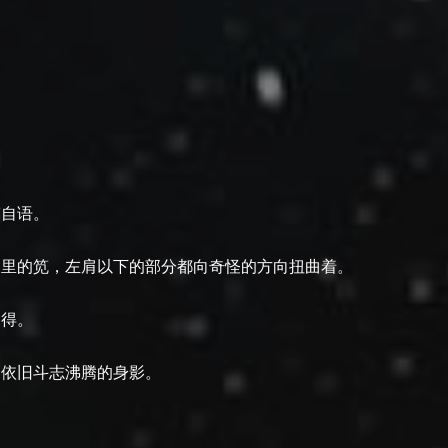
喃自语。
那里的笕，左肩以下的部分都向奇怪的方向扭曲着。
不得。
个依旧斗志沸腾的身影。