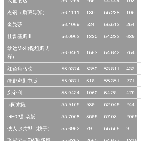
人鱼敢达
56.2264
265
44.444
108
杰钢（盾藏导弹）
56.1111
180
55.238
105
奎曼莎
56.1069
524
55.512
254
杜鲁基斯III
56.0902
1330
54.282
689
敢达Mk-II(提坦斯式
56.0461
1563
54.642
754
样)
红色角马改
56.0374
5350
53.811
433
绿鹦鹉剧中版
55.9871
618
55.351
271
刹帝利
55.9434
1060
54.28
479
α阿索隆
55.9105
939
52.049
244
GP02剧场版
55.7008
3596
57.08
2055
铁人超兵型（桃子）
55.6962
79
55.556
9
飞翼零式EW剧场版
55.6863
2550
54.677
1315