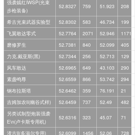
强袭嫣红IWSP(光束
52.8327
759
51.923
208
步枪装备)
希古光束武器实验型
52.8302
583
46.734
199
飞翼敢达零式
52.7764
2071
52.946
1171
磨修罗生
52.7381
840
52.099
405
力克.戴亚斯(黑)
52.7344
256
52.713
129
风车敢达
52.6965
649
43.103
290
素盏鸣尊
52.6559
866
53.742
294
钢布拉斯塔
52.6462
359
76.191
21
吉姆加农II(幽谷式样)
52.6459
737
52.49
482
另类试制型炮装强袭
52.6316
323
45.07
71
E\n(卢卡斯专用机)
渣古II(多滋尔专用)
52.6099
1456
52.06
728