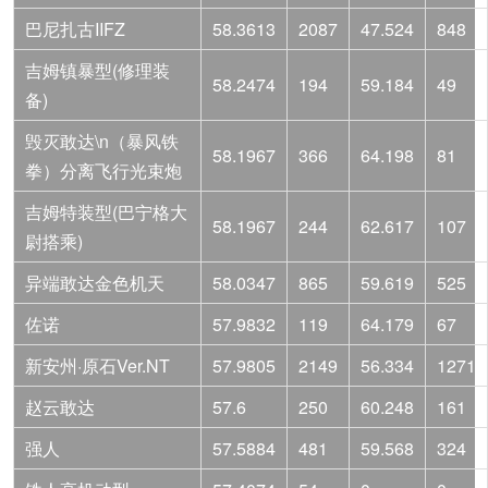
巴尼扎古IIFZ
58.3613
2087
47.524
848
吉姆镇暴型(修理装
58.2474
194
59.184
49
备)
毁灭敢达\n（暴风铁
58.1967
366
64.198
81
拳）分离飞行光束炮
吉姆特装型(巴宁格大
58.1967
244
62.617
107
尉搭乘)
异端敢达金色机天
58.0347
865
59.619
525
佐诺
57.9832
119
64.179
67
新安州·原石Ver.NT
57.9805
2149
56.334
1271
赵云敢达
57.6
250
60.248
161
强人
57.5884
481
59.568
324