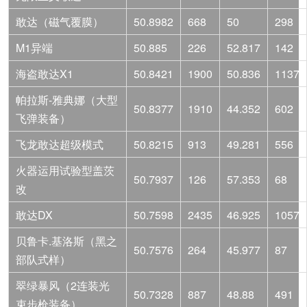
敢达（磁气覆膜）
50.8982
668
50
298
M1异端
50.885
226
52.817
142
海盗敢达X1
50.8421
1900
50.836
1137
帕拉斯-雅典娜（大型
50.8377
1910
44.352
602
飞弹装备）
飞龙敢达超级模式
50.8215
913
49.281
556
火器运用试验型盖茨
50.7937
126
57.353
68
改
敢达DX
50.7598
2435
46.925
1057
贝鲁卡.基洛斯（黑之
50.7576
264
45.977
87
部队式样）
翠绿暴风（2连装光
50.7328
887
48.88
491
束步枪装备）