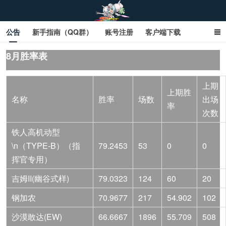
公告
新手指南（QQ群）
账号注册
客户端下载
SD钢达服数据库（网页版）
SD钢达服数据库（石墨版）
8月胜率表
网页商城文字版
sd敢达ol_sd敢达ol钢达服_sd敢达钢达服_SD敢达数据库
上期
上期胜
名称
胜率
场数
出场
_sd敢达
率
次数
铁人高机动型
\n（TYPE-B）（指
79.2453
53
0
0
挥官专用）
吉姆II(幽谷式样)
79.0323
124
60
20
钢加农
70.9677
217
54.902
102
沙漠敢达(EW)
66.6667
1896
55.709
508