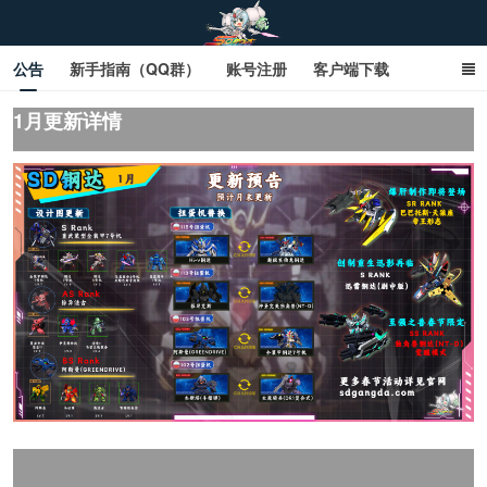
公告
新手指南（QQ群）
账号注册
客户端下载
SD钢达服数据库（网页版）
SD钢达服数据库（石墨版）
1月更新详情
网页商城文字版
sd敢达ol_sd敢达ol钢达服_sd敢达钢达服_SD敢达数据库
_sd敢达