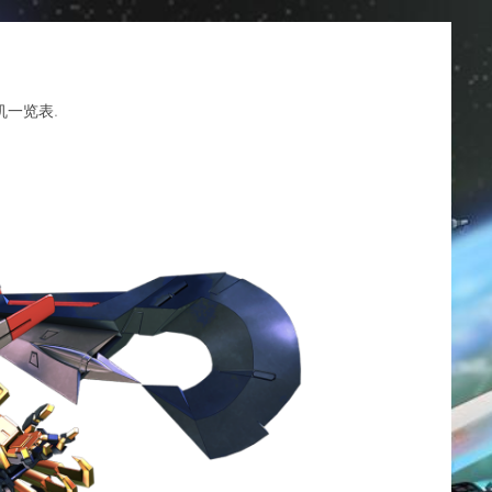
机一览表
.