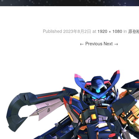
sltmina1
Published
2023年8月2日
at
1920 × 1080
in
原创
← Previous
Next →