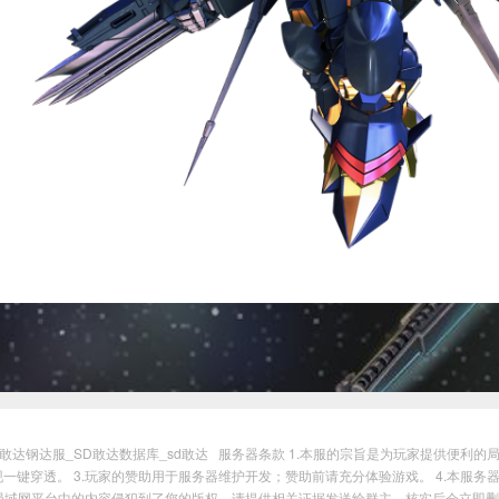
_sd敢达钢达服_SD敢达数据库_sd敢达
服务器条款 1.本服的宗旨是为玩家提供便利的局
一键穿透。 3.玩家的赞助用于服务器维护开发；赞助前请充分体验游戏。 4.本服
果局域网平台中的内容侵犯到了您的版权，请提供相关证据发送给群主，核实后会立即