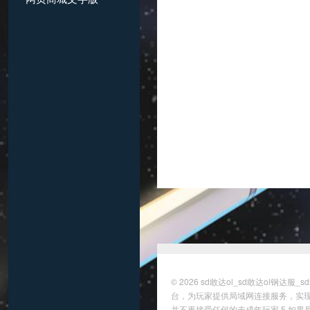
© 2026
sd敢达ol_sd敢达ol钢达服
台，为玩家提供局域网连接服务，实现
并不再接受任何的未成年玩家 5.如