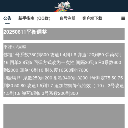
公告
新手指南（QQ群）
账号注册
客户端下载
SD钢达服数据库（网页版）
SD钢达服数据库（石墨版）
20250611平衡调整
网页商城文字版
sd敢达ol_sd敢达ol钢达服_sd敢达钢达服_SD敢达数据库
平衡小调整
佛祖1号系数750到800 攻速1.4到1.6 弹速120到80 弹药8到
_sd敢达
16 回单2.8到5 回弹方式改为一次性 间隔20到5 R3系数600
到2000 回单16到10 耐久度16500到17600
IJ魔蝎 R1系数250到200 射程3400到3200 1号判定75 50 75
到80 50 80 攻速1.5到1.7 追加防御降低特效（-10） 2号攻速
1.5到1.8 弹药6到8 3号系数200到300