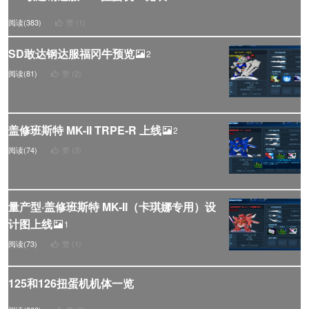
阅读(383)
赞 (
1
)
SD敢达钢达服福冈牛预览
2
阅读(81)
赞 (
2
)
盖修班斯特 MK-II TRPE-R 上线
2
阅读(74)
赞 (
3
)
量产型·盖修班斯特 MK-II（卡琪娜专用）设
计图上线
1
阅读(73)
赞 (
1
)
125和126扭蛋机机体一览