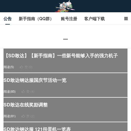
公告
新手指南（QQ群）
账号注册
客户端下载
SD钢达服数据库（网页版）
SD钢达服数据库（石墨版）
公告
网页商城文字版
sd敢达ol_sd敢达ol钢达服_sd敢达钢达服_SD敢达数据库
【SD敢达】【新手指南】一些新号能够入手的强力机子
_sd敢达
阅读(5)
赞 (
0
)
SD敢达钢达服国庆节活动一览
阅读(85)
赞 (
4
)
SD敢达在线奖励调整
阅读(81)
赞 (
2
)
SD敢达钢达服 121扭蛋机一览表