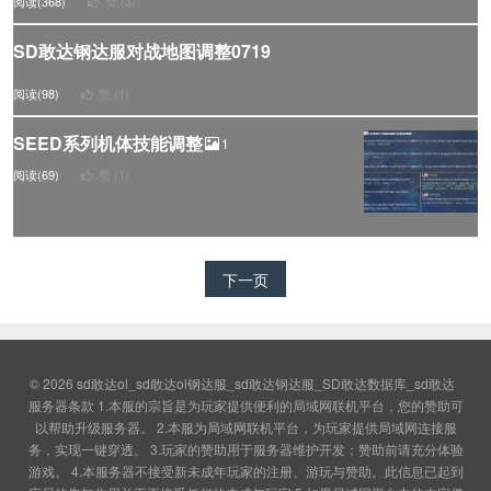
阅读(368)
赞 (
3
)
SD敢达钢达服对战地图调整0719
阅读(98)
赞 (
1
)
SEED系列机体技能调整
1
阅读(69)
赞 (
1
)
下一页
© 2026
sd敢达ol_sd敢达ol钢达服_sd敢达钢达服_SD敢达数据库_sd敢达
服务器条款 1.本服的宗旨是为玩家提供便利的局域网联机平台，您的赞助可
以帮助升级服务器。 2.本服为局域网联机平台，为玩家提供局域网连接服
务，实现一键穿透。 3.玩家的赞助用于服务器维护开发；赞助前请充分体验
游戏。 4.本服务器不接受新未成年玩家的注册、游玩与赞助。此信息已起到