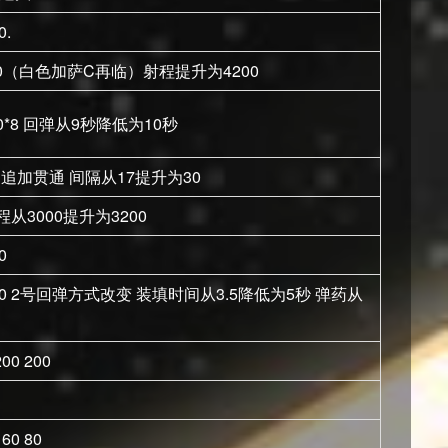
0.
00（白色加萨C再临）射程提升为4200
0*8 回弹从9秒降低为10秒
5 追加贯通 间隔从17提升为30
从3000提升为3200
0
00 2号回弹方式改变 装填时间从3.5降低为5秒 弹药从
0 200
0 80