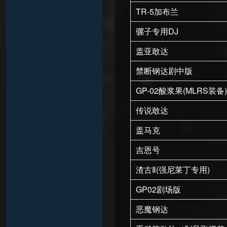
TR-5加布兰
骡子专用DJ
盖亚敢达
禁断钢达剧中版
GP-02酸浆果(MLRS装备)
传说敢达
盖马克
吉恩号
渣古Ⅱ(强尼莱丁专用)
GP02剧场版
恶魔钢达