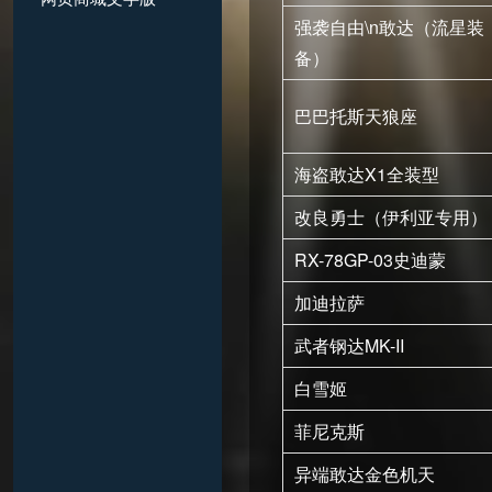
强袭自由\n敢达（流星装
备）
巴巴托斯天狼座
海盗敢达X1全装型
改良勇士（伊利亚专用）
RX-78GP-03史迪蒙
加迪拉萨
武者钢达MK-II
白雪姬
菲尼克斯
异端敢达金色机天