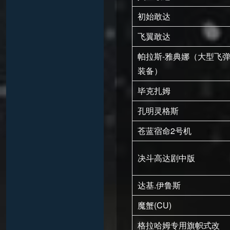
初始敢达
飞翼敢达
帕拉斯-雅典娜（大型飞
装备）
毕克扎姆
孔明灵格斯
苍蓝宿命2号机
决斗高达剧中版
达基.伊鲁斯
魔蟹(CU)
格拉哈姆专用旗帜式改