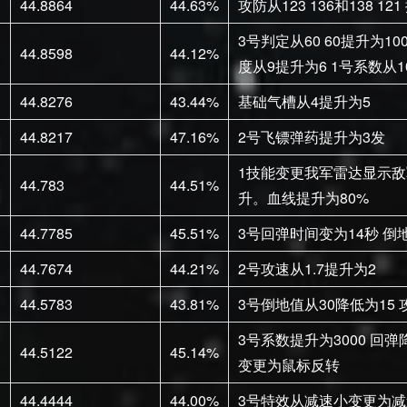
44.8864
44.63%
攻防从123 136和138 121 
3号判定从60 60提升为10
44.8598
44.12%
度从9提升为6 1号系数从10
44.8276
43.44%
基础气槽从4提升为5
44.8217
47.16%
2号飞镖弹药提升为3发
1技能变更我军雷达显示
44.783
44.51%
升。血线提升为80%
44.7785
45.51%
3号回弹时间变为14秒 倒
44.7674
44.21%
2号攻速从1.7提升为2
44.5783
43.81%
3号倒地值从30降低为15 
3号系数提升为3000 回弹降
44.5122
45.14%
变更为鼠标反转
44.4444
44.00%
3号特效从减速小变更为减