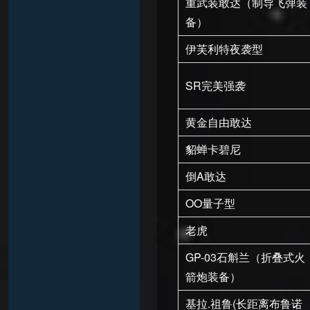
重武装敢达（制导飞弹装
备）
伊芙利特夜袭型
SR完美强袭
黄金自由敢达
貂蝉卡碧尼
倒A敢达
OO量子型
老虎
GP-03石斛兰（折叠式火
箭炮装备）
基拉.祖鲁(长距离布鲁诺