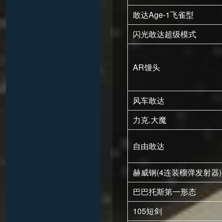
敢达Age-1飞雀型
闪光敢达超级模式
AR馒头
风车敢达
力克.大魔
自由敢达
赫威钢(4连装榴弹发射器)
巴巴托斯第一形态
105短剑