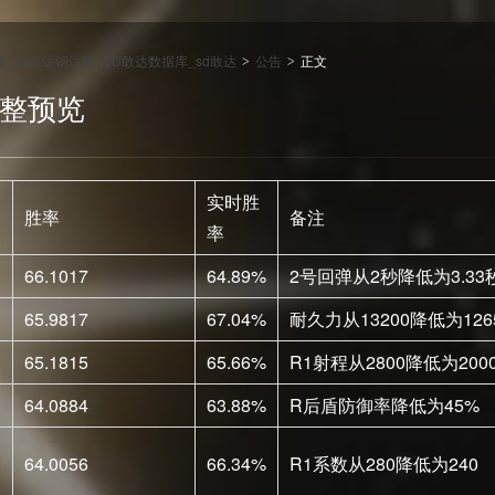
达服_sd敢达钢达服_SD敢达数据库_sd敢达
公告
正文
>
>
衡调整预览
实时胜
胜率
备注
率
66.1017
64.89%
2号回弹从2秒降低为3.33
65.9817
67.04%
耐久力从13200降低为126
65.1815
65.66%
R1射程从2800降低为200
64.0884
63.88%
R后盾防御率降低为45%
64.0056
66.34%
R1系数从280降低为240