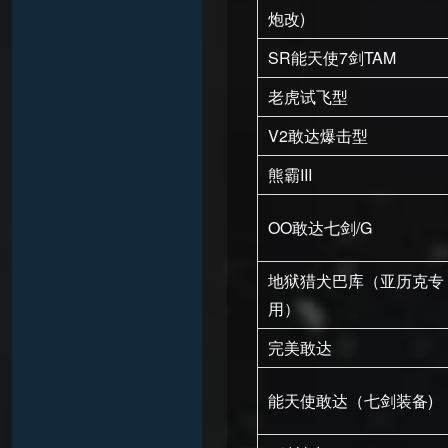
炮改)
SR能天使7剑TAM
老虎试飞型
V2敢达爆击型
熊霸III
OO敢达七剑/G
地狱猎犬巴库（亚历克专
用）
完美敢达
能天使敢达（七剑装备)