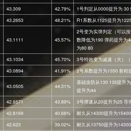
43.309
42.79%
1号判定从0000提升为 30 5
43.2653
48.21%
R1系数从1125提升为122
2号变为实弹判定（可以按
43.1111
45.57%
数降低为190 弹药提升为
为80 80
43.1034
45.70%
3号特效变为减速（大）（3秒
43.0894
41.91%
2号系数提升为1350 射程
基础攻防从130 135提升为 
43.0505
44.31%
提升为44
42.8571
43.89%
3号弹速从20提升为25 
42.8169
40.66%
耐久从14300提升为1540
42.623
39.02%
耐久从13750提升为14300