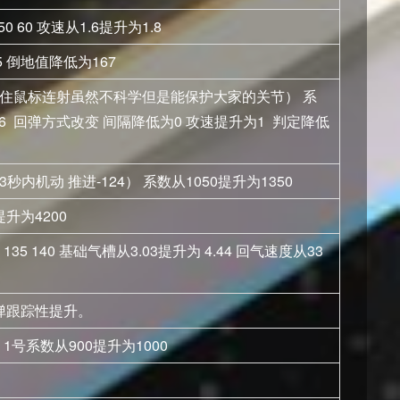
0 60 攻速从1.6提升为1.8
5 倒地值降低为167
住鼠标连射虽然不科学但是能保护大家的关节） 系
46 回弹方式改变 间隔降低为0 攻速提升为1 判定降低
内机动 推进-124） 系数从1050提升为1350
提升为4200
135 140 基础气槽从3.03提升为 4.44 回气速度从33
导弹跟踪性提升。
0 1号系数从900提升为1000