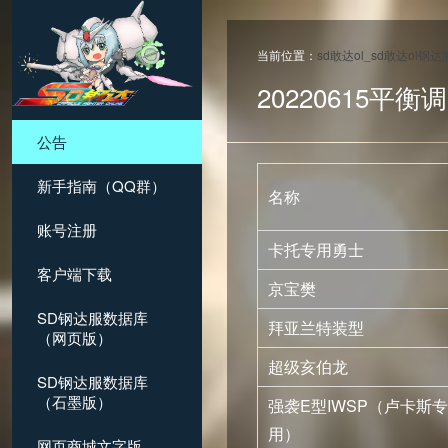
当前位置：
sd敢达ol_sd敢达ol钢
20220615平
公告
新手指南（QQ群）
名称
账号注册
卡托专用勇士
客户端下载
京宝樊
SD钢达服数据库
拜亚兰特装型
（网页版）
超级亥伯龙
SD钢达服数据库
（石墨版）
强袭E型IWSP（卢卡斯专
用）
网页商城文字版