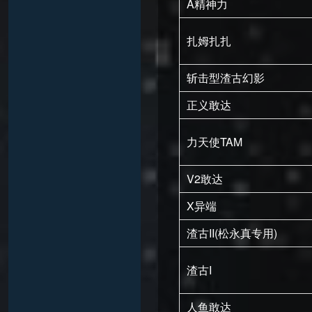
A精神力
扎姆扎扎
斩击型渣古幻影
正义敢达
力天使TAM
V2敢达
X异端
渣古II(松永真专用)
渣古I
人鱼敢达