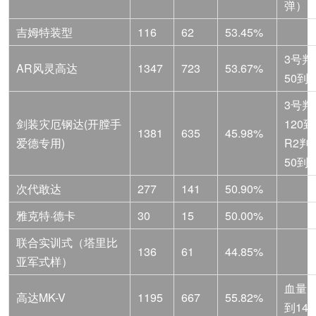
弹）
吉姆特装型
116
62
53.45%
3号判
AR风灵高达
1347
723
53.67%
50到3
3号判
剑装灾厄钢达(开膛手
120到
1381
635
45.98%
爱德专用)
R2判
50到3
次代敢达
277
141
50.90%
雅克特·德卡
30
15
50.00%
联合实训式（塔里比
136
61
44.85%
亚军式样）
血量15
高达MK-V
1195
667
55.82%
到148