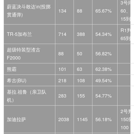
3号间
蔚蓝决斗敢达\n(投掷
134
88
65.67%
60、
贯通弹)
15到1
R1判
TR-5加布兰
714
388
54.34%
65到5
超级特装型渣古
88
50
56.82%
F2000
熊霸
101
63
62.38%
希古(BU)
218
108
49.54%
基拉.祖鲁（亲卫队
283
155
54.77%
机）
2号判
加迪拉萨
2038
1145
56.18%
150到
100