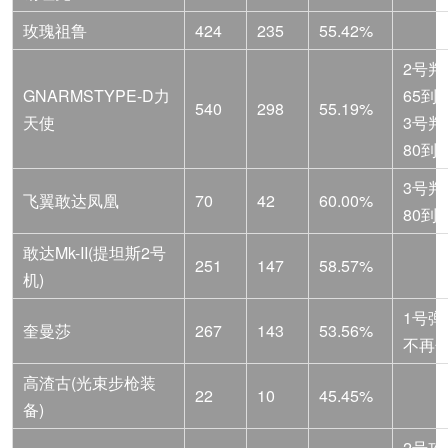
玫瑰祖鲁
424
235
55.42%
2号判
GNARMSTYPE-D力
65到5
540
298
55.19%
天使
3号判
80到5
3号判
飞翼敢达凤凰
70
42
60.00%
80到4
敢达Mk-II(提坦斯2号
251
147
58.57%
机)
1号弹
奎曼莎
267
143
53.56%
不再
高渣古(光束步枪装
22
10
45.45%
备)
2号攻