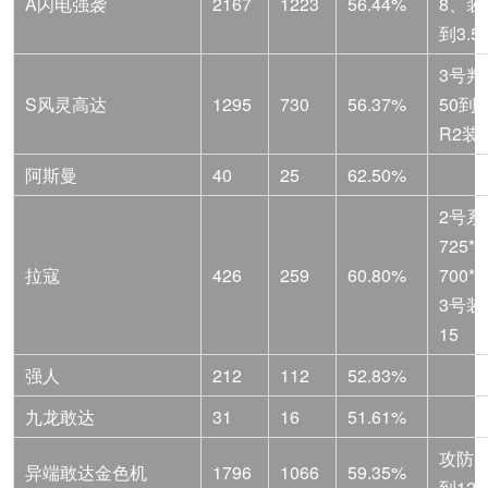
A闪电强袭
2167
1223
56.44%
8、装
到3.5
3号判
S风灵高达
1295
730
56.37%
50到3
R2装
阿斯曼
40
25
62.50%
2号系
725*
拉寇
426
259
60.80%
700*2
3号装
15
强人
212
112
52.83%
九龙敢达
31
16
51.61%
攻防14
异端敢达金色机
1796
1066
59.35%
到128