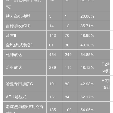
式）
铁人高机动型
5
1
20.00%
吉姆加农(CU)
14
12
85.71%
渣古II
143
70
48.95%
金恩(豹式装备)
61
30
49.18%
死神敢达
454
249
54.85%
R2判
盖亚敢达
239
115
48.12%
50到3
R2判
哈曼专用加萨C
191
82
42.93%
45到6
AEU暴徒式
161
84
52.17%
老虎烈焰型(伊扎克搭
185
100
54.05%