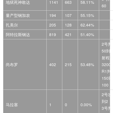
地狱死神敢达
1141
663
58.11%
60
量产型钢加农
194
107
55.15%
扎美尔
205
128
62.44%
阿特拉斯钢达
819
421
51.40%
2号判
50到3
射程2
尚布罗
402
215
53.48%
3200
R1判
150到
100
2号攻
到2
马拉塞
1
0
0.00%
3号判