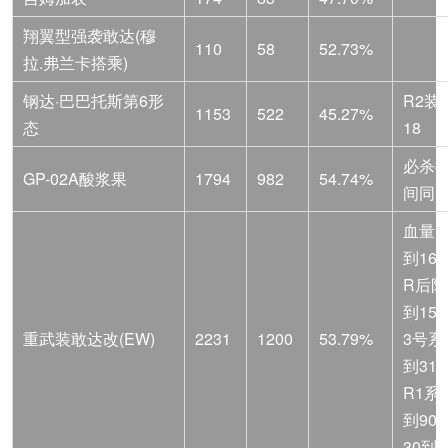
翔翼型强袭敢达(穆
110
58
52.73%
拉.弗兰卡搭乘)
钢达·巴巴托斯第6形
R2装
1153
522
45.27%
态
18
必杀
GP-02A酸浆果
1794
982
54.74%
间同
血量15
到165
R后防
到150
重武装敢达改(EW)
2231
1200
53.79%
3号系
到310
R1系
到90
30到5