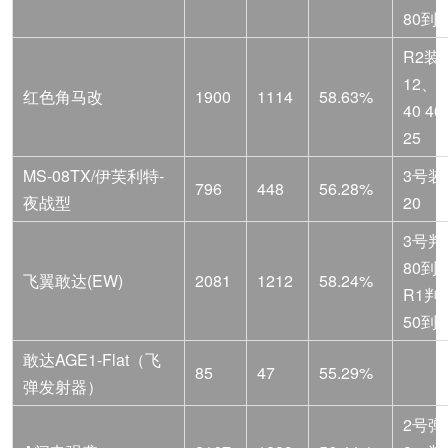
80到5
R2装
12、
红色角马改
1900
1114
58.63%
40 4
25
MS-08TX/伊芙利特-
3号装
796
448
56.28%
夜战型
20
3号判
80到5
飞翼敢达(EW)
2081
1212
58.24%
R1判
50到3
敢达AGE1-Flat（飞
85
47
55.29%
弹发射器）
2号弹