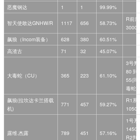
恶魔钢达
1
1
99.99%
R前盾
智天使敢达GNHW/R
1117
656
58.73%
3000
飙狼（Incom装备）
628
380
60.51%
高渣古
71
32
45.07%
3号判
80 到 
大毒蛇（CU）
365
223
61.10%
55(
毒蛇)
飙狼(拉坎达卡兰搭载
R1系
771
457
59.27%
机)
1050
1号系
1450
露维.杰露
789
451
57.16%
R2判