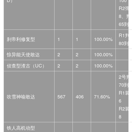
D）
100
R2弹
8、判
65到4
R1判
刹帝利修复型
1
1
100.00%
80到5
惊异能天使敢达
2
2
100.00%
侦查型渣古（UC）
2
2
100.00%
2号判
70到4
R1装
吹雪神喻敢达
567
406
71.60%
6
R2装
8
铁人高机动型