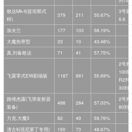
敢达Mk-II(提坦斯式
3号装
379
211
55.67%
样)
6.6
加夫兰
177
103
58.19%
大魔热带型
23
10
43.48%
真.刘备敢达
71
41
57.75%
2号判
100到
飞翼零式EW剧场版
1187
661
55.69%
R2判
30到2
路维杰露(飞弹发射器
2号判
498
284
57.03%
装备)
80到5
力克.大魔II
82
49
59.76%
渣古Ⅱ(强尼莱丁专用)
150
73
48.67%