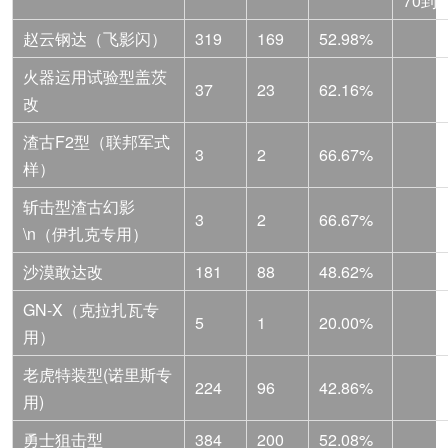
70到5
赵云钢达（飞影闪）
319
169
52.98%
火器运用试验型盖茨
37
23
62.16%
改
渣古F2型（联邦军式
3
2
66.67%
样）
斩击型渣古幻影
3
2
66.67%
\n（伊扎克专用）
沙漠敢达改
181
88
48.62%
GN-X（克拉扎瓦专
5
1
20.00%
用）
老虎特装型(诺里斯专
224
96
42.86%
用)
勇士狙击型
384
200
52.08%