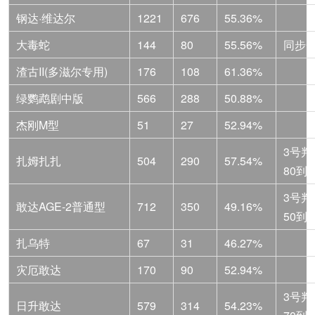
钢达·维达尔
1221
676
55.36%
大毒蛇
144
80
55.56%
同步C
渣古II(多滋尔专用)
176
108
61.36%
绿鹦鹉剧中版
566
288
50.88%
杰刚M型
51
27
52.94%
3号判
扎姆扎扎
504
290
57.54%
80到4
3号判
敢达AGE-2普通型
712
350
49.16%
50到3
扎乌特
67
31
46.27%
灾厄敢达
170
90
52.94%
3号判
日升敢达
579
314
54.23%