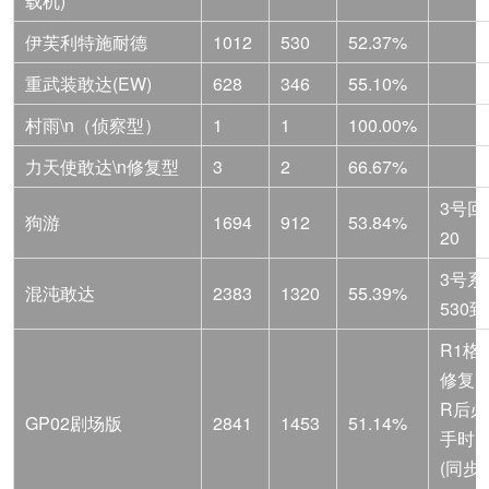
载机)
伊芙利特施耐德
1012
530
52.37%
重武装敢达(EW)
628
346
55.10%
村雨\n（侦察型）
1
1
100.00%
力天使敢达\n修复型
3
2
66.67%
3号回
狗游
1694
912
53.84%
20
3号系
混沌敢达
2383
1320
55.39%
530到
R1格
修复
R后
GP02剧场版
2841
1453
51.14%
手时
(同步