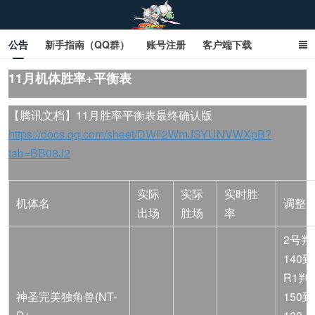
公告
新手指南（QQ群）
账号注册
客户端下载
SD钢达服数据库（网页版）
SD钢达服数据库（石墨版）
11月机体胜率+平衡表
网页商城文字版
sd敢达ol_sd敢达ol钢达服_sd敢达钢达服_SD敢达数据库
【腾讯文档】11月胜率平衡表最终确认版
https://docs.qq.com/sheet/DWll2WmJSYUNVWXpB?
_sd敢达
tab=BB08J2
实际
实际
实时胜
机体名
调整
出场
胜场
率
2号判
140到
R1判
神圣完美独角兽(NT-
150到