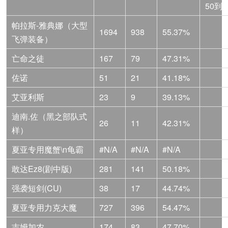
50到3
帕拉斯-雅典娜（大型
1694
938
55.37%
飞弹装备）
亡命之徒
167
79
47.31%
佐诺
51
21
41.18%
艾亚利斯
23
9
39.13%
迪南.佐（黑之部队式
26
11
42.31%
样）
夏亚专用魔蟹\n龟霸
#N/A
#N/A
#N/A
敢达Ez8(剧中版)
281
141
50.18%
强袭短剑(CU)
38
17
44.74%
夏亚专用力克大魔
727
396
54.47%
吉姆加农
174
83
47.70%