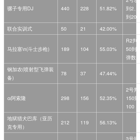
骡子专用DJ
440
228
51.82%
到2、
到20
联合实训式
50
21
42.00%
R2判
马拉塞\n(斗士步枪)
189
104
55.03%
50到4
弹数1
钢加农(喷射型飞弹装
78
37
47.44%
备)
2号判
α阿索隆
298
156
52.35%
150到
100
地狱猎犬巴库（亚历
212
119
56.13%
克专用）
3号间