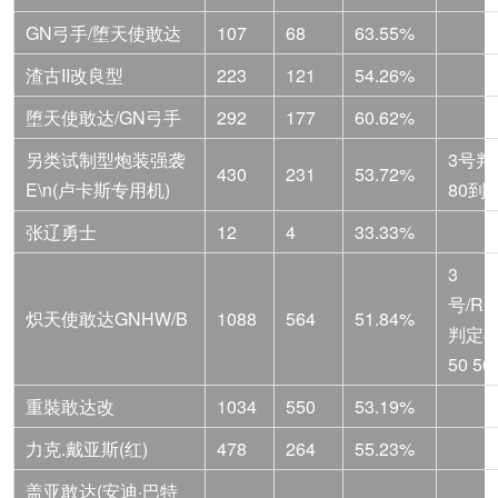
GN弓手/堕天使敢达
107
68
63.55%
渣古II改良型
223
121
54.26%
堕天使敢达/GN弓手
292
177
60.62%
另类试制型炮装强袭
3号判
430
231
53.72%
E\n(卢卡斯专用机)
80到5
张辽勇士
12
4
33.33%
3
号/R1
炽天使敢达GNHW/B
1088
564
51.84%
判定80
50 50
重裝敢达改
1034
550
53.19%
力克.戴亚斯(红)
478
264
55.23%
盖亚敢达(安迪·巴特