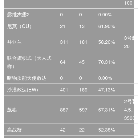
100
露维杰露2
0
0
0.00%
尼莫（CU）
21
13
61.90%
3号装
拜亚兰
311
181
58.20%
20
联合旗帜式（天人式
64
45
70.31%
样）
暗物质能天使敢达
0
0
0.00%
沙漠敢达(EW)
401
189
47.13%
2号装
飙狼
887
597
67.31%
4.5
3500
高战蟹
42
22
52.38%