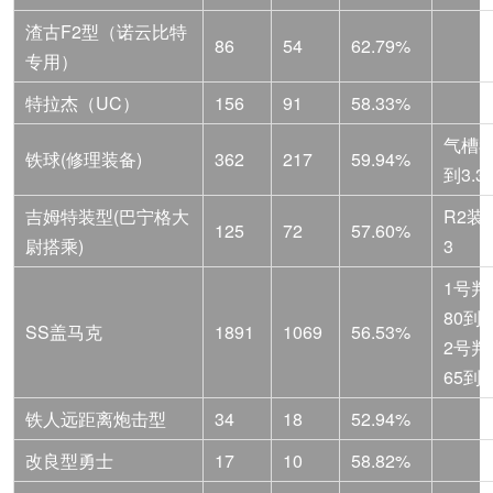
渣古F2型（诺云比特
86
54
62.79%
专用）
特拉杰（UC）
156
91
58.33%
气槽3.7
铁球(修理装备)
362
217
59.94%
到3.33
吉姆特装型(巴宁格大
R2装
125
72
57.60%
尉搭乘)
3
1号判
80到4
SS盖马克
1891
1069
56.53%
2号判
65到5
铁人远距离炮击型
34
18
52.94%
改良型勇士
17
10
58.82%