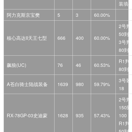
装填4
阿力克斯京宝樊
5
3
60.00%
2号判
50到3
核心高达II天王七型
666
400
60.00%
3号判
80到6
R1判
飙狼(UC)
76
46
60.53%
80到4
3号装
A苍白骑士陆战装备
1639
980
59.79%
18
2号判
150到
RX-78GP-03史迪蒙
1628
935
57.43%
100
R1判
50到3