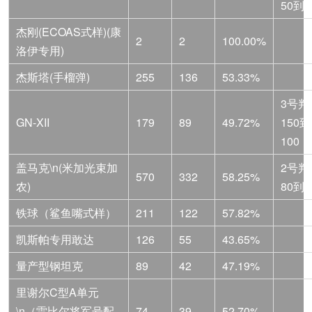
50到3
杰刚(ECOAS式样)(康
2
2
100.00%
洛伊专用)
杰斯塔(手榴弹)
255
136
53.33%
3号判
GN-XII
179
89
49.72%
150到
100
盖马克\n(米加光束加
2号判
570
332
58.25%
农)
80到5
铁球（鲨鱼嘴式样）
211
122
57.82%
凯斯帕专用敢达
126
55
43.65%
量产型钢坦克
89
42
47.19%
里谢尔C型A单元
\n（雷比尔将军号配
74
39
52.70%