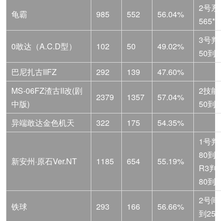
2号系
龟霸
985
552
56.04%
565*
3号判
0敢达（A.C.D型）
102
50
49.02%
50到3
巴尼扎古IIFZ
292
139
47.60%
MS-06FZ渣古II改(剧
2技能
2379
1357
57.04%
中版)
50到4
异端敢达金色机天
322
175
54.35%
1号判
80到5
新安州·原石Ver.NT
1185
654
55.19%
R3判
80到5
2号间
铁球
293
166
56.66%
到25