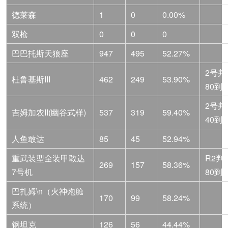
德莱森
1
0
0.00%
双枪
0
0
0
巴巴托斯天狼座
947
495
52.27%
2号判
杜鲁基斯III
462
249
53.90%
80到6
2号判
吉姆加农II(幽谷式样)
537
319
59.40%
40到2
人鱼敢达
85
45
52.94%
重武装型全装甲敢达
R2判
269
157
58.36%
7号机
80到4
巴扎姆\n（火神炮舱
170
99
58.24%
系统）
钢坦克
126
56
44.44%