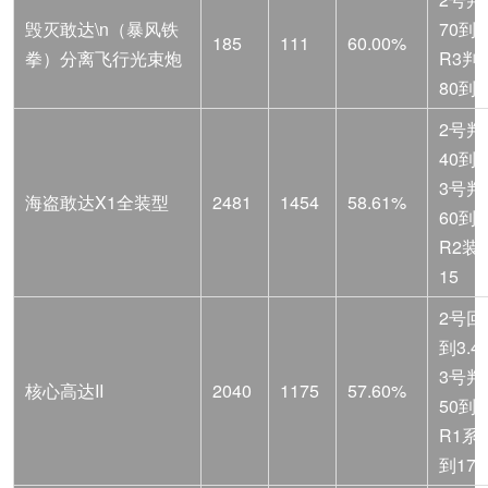
毁灭敢达\n（暴风铁
70到4
185
111
60.00%
拳）分离飞行光束炮
R3判
80到5
2号判
40到1
3号判
海盗敢达X1全装型
2481
1454
58.61%
60到4
R2装
15
2号回
到3.4
3号判
核心高达II
2040
1175
57.60%
50到3
R1系
到175