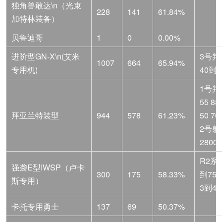
独角兽敢达\n（光束
228
141
61.84%
加特林装备）
贝鲁迪哥
1
0
0.00%
进阶型GN-X\n(艾米
3号判
1007
664
65.94%
专用机)
40到2
1号判
55 88
拜亚兰特装型
944
578
61.23%
50 70
2号射
2800
R2系
强袭E型IWSP（卢卡
300
175
58.33%
到75
斯专用）
3到4.
卡托专用勇士
137
69
50.37%