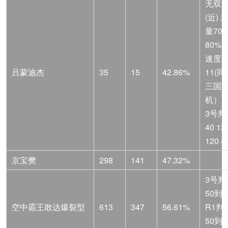
无双
(近) 
量70
80%
速度8
吕蒙迪杰
35
15
42.86%
11(
三国
机）
3号判
40 1
120 4
京宝樊
298
141
47.32%
3号判
50到3
空中霸王敢达爆裂型
613
347
56.61%
R1判
50到3