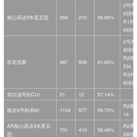
2号判
65到4
核心高达II木星五型
358
210
58.66%
R1判
65到5
2号判
80到4
R2弹
菲尼克斯
987
608
61.60%
到4
R3判
80到5
加尔波帝β(CU)
21
12
57.14%
R2装
敢达5号机(Bst)
1134
677
59.70%
14
AR核心高达II木星五
R2系
701
410
58.49%
型
290到