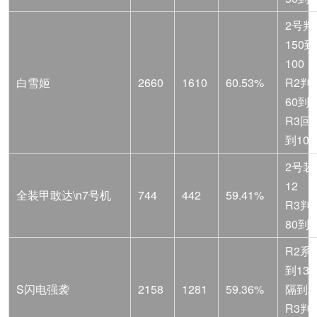
2号判
150到
100
白雪姬
2660
1610
60.53%
R2判
60到3
R3回
到10
2号装
12
全装甲敢达\n7号机
744
442
59.41%
R3判
80到5
R2系数
到13
S闪电强袭
2158
1281
59.36%
隔到2
R3判