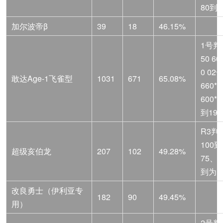
80到 6
加尔波帝β
39
18
46.15%
1号判
50 60
0 0
敢达Age-1飞雀型
1031
671
65.08%
660*
600*
到190
R3判
100到
超级亥伯龙
207
102
49.28%
75、攻
到为1.
改良勇士（伊利亚专
182
90
49.45%
用）
2号判