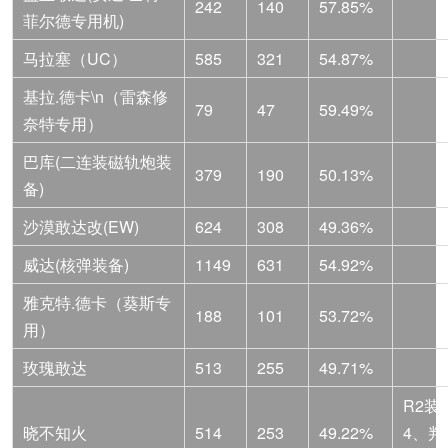
242
140
57.85%
菲尔德专用机)
马拉塞（UC）
585
321
54.87%
基拉.德卡\n（雷森修
79
47
59.49%
奈特专用）
巴库(二连装磁轨炮装
379
190
50.13%
备)
沙漠敢达改(EW)
624
308
49.36%
威达(核弹装备)
1149
631
54.92%
雅克特.德卡（葵斯专
188
101
53.72%
用）
玫瑰敢达
513
255
49.71%
R2装
晓不知火
514
253
49.22%
4、判