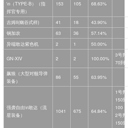
\n（TYPE-B）（指
153
105
68.63%
挥官专用）
吉姆II(幽谷式样)
41
18
43.90%
钢加农
63
36
57.14%
异端敢达紫色机
2
1
50.00%
3号判
GN-XIV
2
2
100.00%
70到4
飙狼（大型对舰导弹
86
55
63.95%
装备）
1号判
150到
强袭自由\n敢达（流
100
1041
675
64.84%
星装备）
2号判
150到